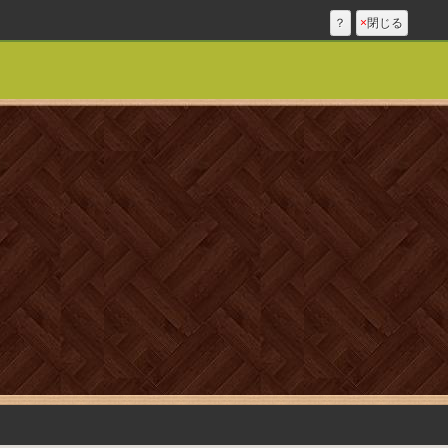
？
×
閉じる