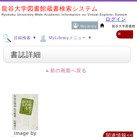
龍谷大学図書館蔵書検索システム
Ryukoku University-Wide Academic Information on Virtual Explorer System
ログイン
MyLibrary
龍谷大学図書館
≡
目録検索 ▼
MyLibraryメニュー ▼
書誌詳細
前の画面へ戻る
image by
関連情報<<