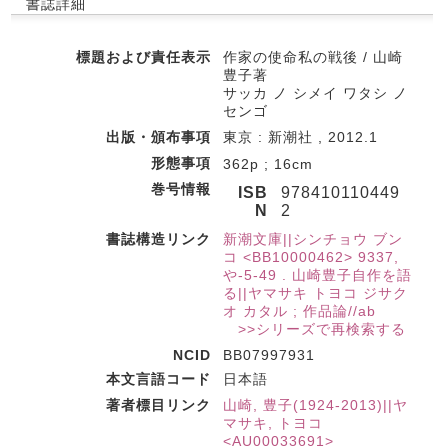
書誌詳細
標題および責任表示
作家の使命私の戦後 / 山崎
豊子著
サッカ ノ シメイ ワタシ ノ
センゴ
出版・頒布事項
東京 : 新潮社 , 2012.1
形態事項
362p ; 16cm
巻号情報
ISB
978410110449
N
2
書誌構造リンク
新潮文庫||シンチョウ ブン
コ <BB10000462> 9337,
や-5-49 . 山崎豊子自作を語
る||ヤマサキ トヨコ ジサク
オ カタル ; 作品論//ab
>>シリーズで再検索する
NCID
BB07997931
本文言語コード
日本語
著者標目リンク
山崎, 豊子(1924-2013)||ヤ
マサキ, トヨコ
<AU00033691>