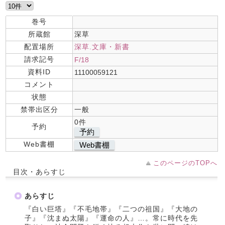
巻号
所蔵館
深草
配置場所
深草.文庫・新書
請求記号
F/18
資料ID
11100059121
コメント
状態
禁帯出区分
一般
0件
予約
予約
Web書棚
Web書棚
このページのTOPへ
目次・あらすじ
あらすじ
『白い巨塔』『不毛地帯』『二つの祖国』『大地の
子』『沈まぬ太陽』『運命の人』…。常に時代を先