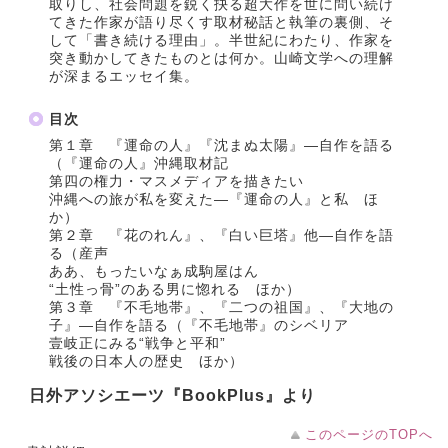
取りし、社会問題を鋭く抉る超大作を世に問い続け
てきた作家が語り尽くす取材秘話と執筆の裏側、そ
して「書き続ける理由」。半世紀にわたり、作家を
突き動かしてきたものとは何か。山崎文学への理解
が深まるエッセイ集。
目次
第１章 『運命の人』『沈まぬ太陽』―自作を語る
（『運命の人』沖縄取材記
第四の権力・マスメディアを描きたい
沖縄への旅が私を変えた―『運命の人』と私 ほ
か）
第２章 『花のれん』、『白い巨塔』他―自作を語
る（産声
ああ、もったいなぁ成駒屋はん
“土性っ骨”のある男に惚れる ほか）
第３章 『不毛地帯』、『二つの祖国』、『大地の
子』―自作を語る（『不毛地帯』のシベリア
壹岐正にみる“戦争と平和”
戦後の日本人の歴史 ほか）
日外アソシエーツ『BookPlus』より
このページのTOPへ