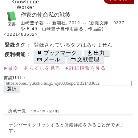
Knowledge
Worker
作家の使命私の戦後
山崎豊子著. -- 新潮社, 2012. -- (新潮文庫 ; 9337,
や-5-49 . 山崎豊子自作を語る ; 作品論).
<BB21483632>
登録タグ：
登録されているタグはありません
ブックマーク
出力
便利機能：
メール
文献管理
目次・あらすじを見る
詳細情報を見る
書誌URL：
選択
所蔵一覧
1件～1件（全1件）
ナンバーをクリックすると所蔵詳細をみることができま
す。