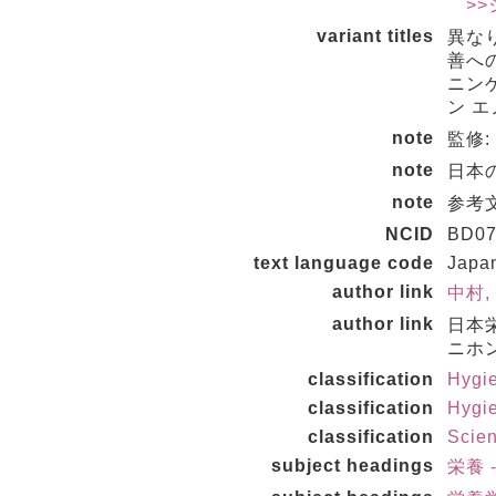
>>
variant titles
異な
善へ
ニンゲ
ン エ
note
監修
note
日本の
note
参考文
NCID
BD07
text language code
Japa
author link
中村, 
author link
日本
ニホン
classification
Hygie
classification
Hygie
classification
Scie
subject headings
栄養 