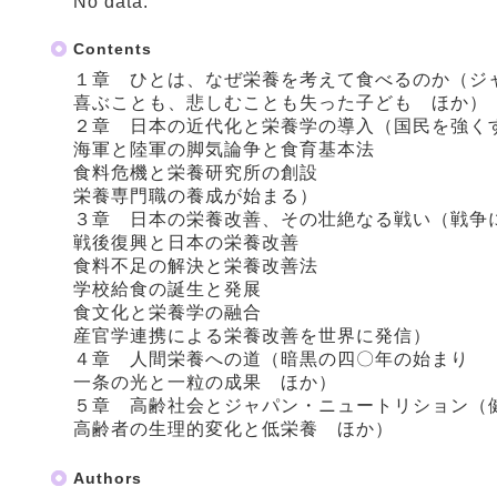
No data.
Contents
１章 ひとは、なぜ栄養を考えて食べるのか（ジ
喜ぶことも、悲しむことも失った子ども ほか）
２章 日本の近代化と栄養学の導入（国民を強く
海軍と陸軍の脚気論争と食育基本法
食料危機と栄養研究所の創設
栄養専門職の養成が始まる）
３章 日本の栄養改善、その壮絶なる戦い（戦争
戦後復興と日本の栄養改善
食料不足の解決と栄養改善法
学校給食の誕生と発展
食文化と栄養学の融合
産官学連携による栄養改善を世界に発信）
４章 人間栄養への道（暗黒の四〇年の始まり
一条の光と一粒の成果 ほか）
５章 高齢社会とジャパン・ニュートリション（
高齢者の生理的変化と低栄養 ほか）
Authors