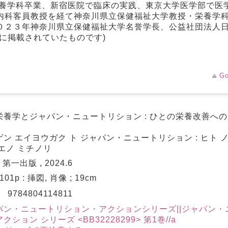
栄養学科卒業、新宿医院で臨床の実践、東京大学医学部で医
内科客員教授を経て神奈川県立保健福祉大学教授・栄養学
０２３年神奈川県立保健福祉大学名誉学長、公益社団法人
に掲載されていたものです)
Go
栄養学とジャパン・ニュートリション : ひとの栄養改善への道
ン エイヨウガク ト ジャパン・ニュートリション : ヒト ノ
エノ ミチノリ
 第一出版 , 2024.6
, 101p : 挿図, 肖像 ; 19cm
N
9784804114811
パン・ニュートリション・アクションシリーズ||ジャパン・
クション シリーズ <BB32228299> 第1巻//a