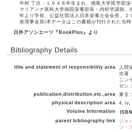
中村 丁次：１９４８年生まれ。徳島大学医学部
マリアンナ医科大学病院栄養部長・内科学講師、
年より学長。公益社団法人日本栄養士会会長。２
表理事会長(本データはこの書籍が刊行された当時
日外アソシエーツ『BookPlus』より
Bibliography Details
title and statement of responsibility area
人間
次著
ニンゲ
ゼン 
publication,distribution,etc.,area
東京 :
physical description area
4, iv
Volume Information
ISB
parent bibliography link
ジャ
ン・ア