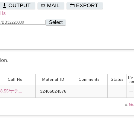
OUTPUT
MAIL
EXPORT
ils
Select
ion.
In-
Call No
Material ID
Comments
Status
on
98.55/ナテニ
32405024576
一
Go