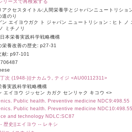
シリーズで再検索する
りアクセスタイトル:人間栄養学とジャパンニュートリション 
の道のり
ン エイヨウガク ト ジャパン ニュートリション : ヒト ノ
ノ ミチノリ
: 日本栄養実践科学戦略機構
栄養改善の歴史: p27-31
献: p97-101
706487
nese
丁次 (1948-)||ナカムラ, テイジ <AU00112311>
栄養実践科学戦略機構
 エイヨウ ジッセン カガク センリャク キコウ <>
nics. Public health. Preventive medicine NDC9:498.55
nics. Public health. Preventive medicine NDC10:498.5
nce and technology NDLC:SC87
-- 歴史||エイヨウ -- レキシ