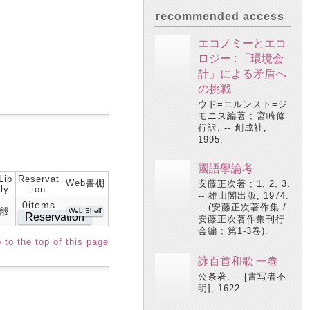
recommended access
エコノミーとエコ
ロジー : 「環境会
計」による矛盾へ
の挑戦
ウド=エルンスト=ジ
モニス編著 ; 宮崎修
行訳. -- 創成社,
1995.
國語學論考
Lib
Reservat
Web書棚
安藤正次著 ; 1, 2, 3.
ly
ion
-- 雄山閣出版, 1974.
0items
-- (安藤正次著作集 /
般
Web Shelf
Reservation
安藤正次著作集刊行
会編 ; 第1-3巻).
 to the top of this page
詠百首和歌 一巻
公条著. -- [書写者不
明], 1622.