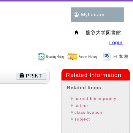
MyLibrary
龍谷大学図書館
Login
Related Information
PRINT
Related Items
parent bibliography
author
classification
subject