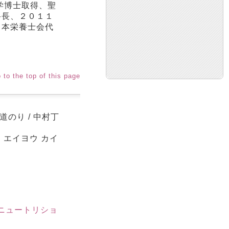
学博士取得、聖
科長、２０１１
日本栄養士会代
 to the top of this page
のり / 中村丁
 エイヨウ カイ
ニュートリショ