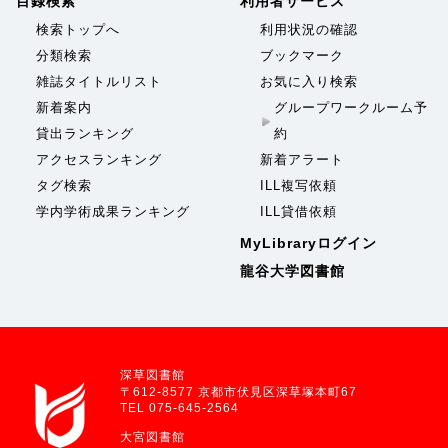
目録検索
利用者サービス
検索トップへ
利用状況の確認
分類検索
ブックマーク
雑誌タイトルリスト
お気に入り検索
新着案内
グループワークルーム予
貸出ランキング
約
アクセスランキング
新着アラート
タグ検索
ILL複写依頼
学内学術成果ランキング
ILL貸借依頼
MyLibraryログイン
龍谷大学図書館
深草図書館
〒612-8577 京都市伏見区深草塚本町67
TEL 075-645-2564
大宮図書館