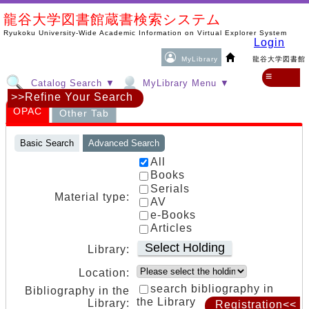
龍谷大学図書館蔵書検索システム
Ryukoku University-Wide Academic Information on Virtual Explorer System
Login
MyLibrary
龍谷大学図書館
≡
Catalog Search ▼
MyLibrary Menu ▼
>>Refine Your Search
OPAC
Other Tab
Basic Search
Advanced Search
All
Books
Serials
Material type:
AV
e-Books
Articles
Select Holding
Library:
Location:
search bibliography in
Bibliography in the
the Library
Library:
Registration<<