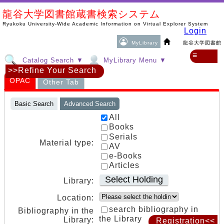
龍谷大学図書館蔵書検索システム
Ryukoku University-Wide Academic Information on Virtual Explorer System
Login
MyLibrary
龍谷大学図書館
≡
Catalog Search ▼
MyLibrary Menu ▼
>>Refine Your Search
OPAC
Other Tab
Basic Search
Advanced Search
All
Books
Serials
Material type:
AV
e-Books
Articles
Select Holding
Library:
Location:
search bibliography in
Bibliography in the
the Library
Library:
Registration<<