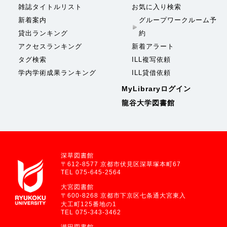
雑誌タイトルリスト
お気に入り検索
新着案内
グループワークルーム予
貸出ランキング
約
アクセスランキング
新着アラート
タグ検索
ILL複写依頼
学内学術成果ランキング
ILL貸借依頼
MyLibraryログイン
龍谷大学図書館
深草図書館
〒612-8577 京都市伏見区深草塚本町67
TEL 075-645-2564
大宮図書館
〒600-8268 京都市下京区七条通大宮東入
大工町125番地の1
TEL 075-343-3462