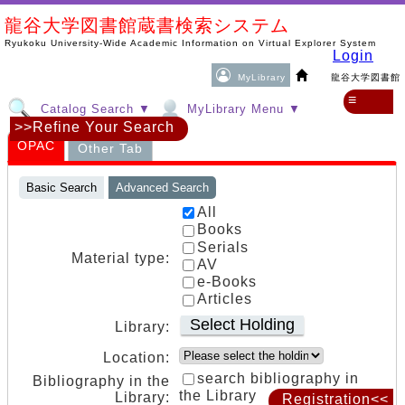
龍谷大学図書館蔵書検索システム
Ryukoku University-Wide Academic Information on Virtual Explorer System
Login
MyLibrary
龍谷大学図書館
≡
Catalog Search ▼
MyLibrary Menu ▼
>>Refine Your Search
OPAC
Other Tab
Basic Search
Advanced Search
All
Books
Serials
Material type:
AV
e-Books
Articles
Select Holding
Library:
Location:
search bibliography in
Bibliography in the
the Library
Library:
Registration<<