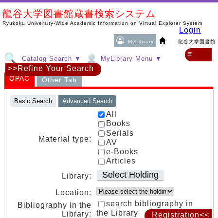
龍谷大学図書館蔵書検索システム
Ryukoku University-Wide Academic Information on Virtual Explorer System
Login
MyLibrary
龍谷大学図書館
≡
Catalog Search ▼
MyLibrary Menu ▼
>>Refine Your Search
OPAC
Other Tab
Basic Search
Advanced Search
All
Books
Serials
Material type:
AV
e-Books
Articles
Select Holding
Library:
Location:
search bibliography in
Bibliography in the
the Library
Library:
Registration<<