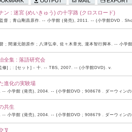
OOKMARK
OUTPUT
MAIL
EXPORT
ン : 迷宮 (めいきゅう) の十字路 (クロスロード)
; 青山剛昌原作. -- 小学館 (発売), 2011. -- (小学館DVD . Shonen S
; 間瀬元朗原作 ; 八津弘幸, 佐々木章光, 瀧本智行脚本. -- 小学館, 2009
全集 : 落語研究会
 ; : [セット] - 十. -- TBS, 2007. -- (小学館DVD). v.
た進化の実験場
-- 小学館 (発売), 2004. -- (小学館DVD ; 908678 . ダーウィン
の共生
-- 小学館 (発売), 2004. -- (小学館DVD ; 908679 . ダーウィン
交叉