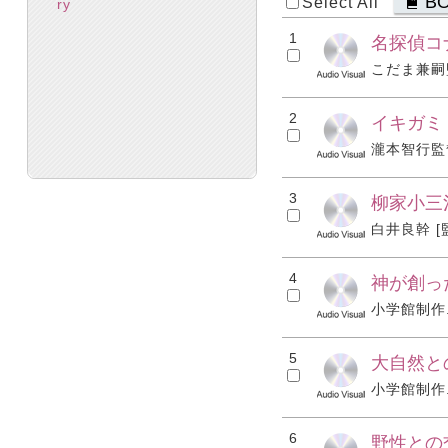
B
Select All
ry
1
名探偵コナ
こだま兼嗣監督 
2
イキガミ
瀧本智行監督 
3
柳家小三治
白井良幹 [監修]
4
神が創っ
小学館制作. 
5
大自然と
小学館制作. 
6
野性との