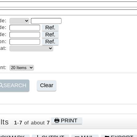
de:
Ref.
de:
Ref.
de:
Ref.
on:
at:
nt:
SEARCH
Clear
PRINT
lts
1
-
7
of about
7