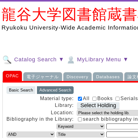
龍谷大学図書館蔵
Ryukoku University-Wide Academic Information
Catalog Search ▼
MyLibrary Menu ▼
OPAC
電子ジャーナル
Discovery
Databases
論文
Basic Search
Advanced Search
Material type:
All
Books
Serial
Select Holding
Library:
Location:
Bibliography in the Library:
search bibliography in