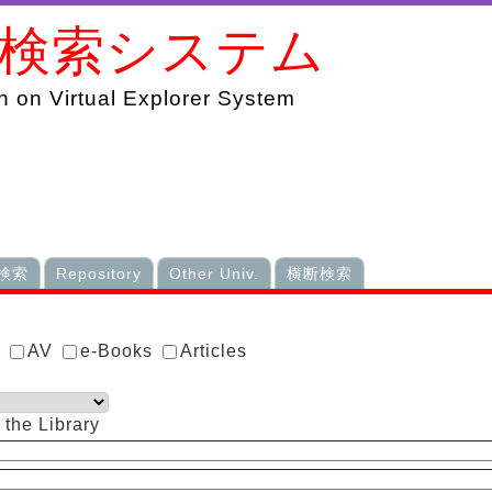
書検索システム
 on Virtual Explorer System
検索
Repository
Other Univ.
横断検索
s
AV
e-Books
Articles
 the Library