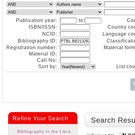
Publication year:
to
Co
ISBN/ISSN:
Country co
NCID:
Language co
Bibliography ID:
Classificati
Registration number:
Material form
Material ID:
Call No:
Sort by:
List cou
Refine Your Search
Search Resu
Bibliography in the Libra