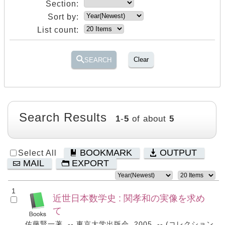
Section:
Sort by:
List count:
Clear
SEARCH
Search Results
1
-
5
of about
5
BOOKMARK
OUTPUT
Select All
MAIL
EXPORT
1
近世日本数学史 : 関孝和の実像を求め
て
佐藤賢一著. -- 東京大学出版会, 2005. -- (コレクション