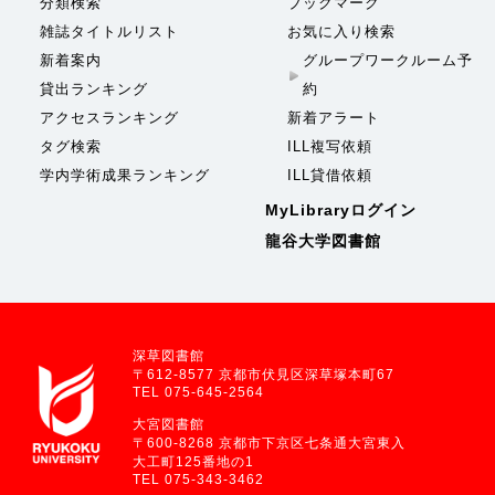
分類検索
ブックマーク
雑誌タイトルリスト
お気に入り検索
新着案内
グループワークルーム予
貸出ランキング
約
アクセスランキング
新着アラート
タグ検索
ILL複写依頼
学内学術成果ランキング
ILL貸借依頼
MyLibraryログイン
龍谷大学図書館
深草図書館
〒612-8577 京都市伏見区深草塚本町67
TEL 075-645-2564
大宮図書館
〒600-8268 京都市下京区七条通大宮東入
大工町125番地の1
TEL 075-343-3462