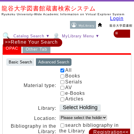
龍谷大学図書館蔵書検索システム
Ryukoku University-Wide Academic Information on Virtual Explorer System
Login
MyLibrary
龍谷大学図書館
≡
Catalog Search ▼
MyLibrary Menu ▼
>>Refine Your Search
OPAC
Other Tab
Basic Search
Advanced Search
All
Books
Serials
Material type:
AV
e-Books
Articles
Select Holding
Library:
Location:
search bibliography in
Bibliography in the
the Library
Library:
Registration<<