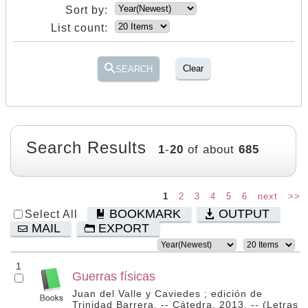
Sort by:
List count:
Clear
SEARCH
Search Results
1
-
20
of about
685
1
2
3
4
5
6
next
>>
BOOKMARK
OUTPUT
Select All
MAIL
EXPORT
1
Guerras físicas
Juan del Valle y Caviedes ; edición de
Trinidad Barrera. -- Cátedra, 2013. -- (Letras