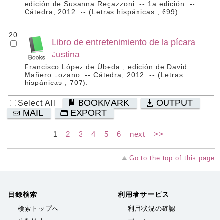
edición de Susanna Regazzoni. -- 1a edición. --
Cátedra, 2012. -- (Letras hispánicas ; 699).
20
Libro de entretenimiento de la pícara
Justina
Francisco López de Úbeda ; edición de David
Mañero Lozano. -- Cátedra, 2012. -- (Letras
hispánicas ; 707).
BOOKMARK
OUTPUT
Select All
MAIL
EXPORT
1
2
3
4
5
6
next
>>
Go to the top of this page
目録検索
利用者サービス
検索トップへ
利用状況の確認