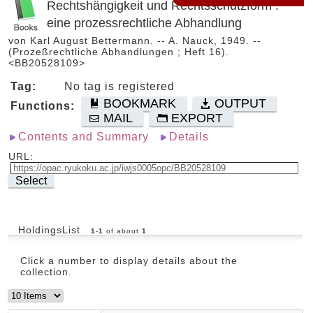
Rechtshängigkeit und Rechtsschutzform :
eine prozessrechtliche Abhandlung
von Karl August Bettermann. -- A. Nauck, 1949. --
(Prozeßrechtliche Abhandlungen ; Heft 16).
<BB20528109>
Tag:
No tag is registered
BOOKMARK
OUTPUT
Functions:
MAIL
EXPORT
Contents and Summary
Details
URL:
Select
HoldingsList
1
-
1
of about
1
Click a number to display details about the
collection.