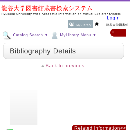
龍谷大学図書館蔵書検索システム
Ryukoku University-Wide Academic Information on Virtual Explorer System
Login
MyLibrary
龍谷大学図書館
≡
Catalog Search ▼
MyLibrary Menu ▼
Bibliography Details
Back to previous
Related Information<<