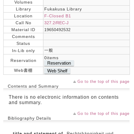
Volumes
Library
Fukakusa Library
Location
F-Closed B1
Call No
327.2/REC-J
Material ID
19650492532
Comments
Status
一般
In-Lib only
0items
Reservation
Reservation
Web書棚
Web Shelf
Go to the top of this page
Contents and Summary
There is no electronic information on contents
and summary.
Go to the top of this page
Bibliography Details
title and statement of
Rechtshängigkeit und