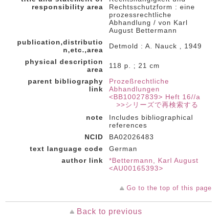
responsibility area
Rechtsschutzform : eine
prozessrechtliche
Abhandlung / von Karl
August Bettermann
publication,distributio
Detmold : A. Nauck , 1949
n,etc.,area
physical description
118 p. ; 21 cm
area
parent bibliography
Prozeßrechtliche
link
Abhandlungen
<BB10027839> Heft 16//a
>>シリーズで再検索する
note
Includes bibliographical
references
NCID
BA02026483
text language code
German
author link
*Bettermann, Karl August
<AU00165393>
Go to the top of this page
Back to previous