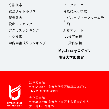
分類検索
ブックマーク
雑誌タイトルリスト
お気に入り検索
新着案内
グループワークルーム予
貸出ランキング
約
アクセスランキング
新着アラート
タグ検索
ILL複写依頼
学内学術成果ランキング
ILL貸借依頼
MyLibraryログイン
龍谷大学図書館
深草図書館
〒612-8577 京都市伏見区深草塚本町67
TEL 075-645-2564
大宮図書館
〒600-8268 京都市下京区七条通大宮東入
大工町125番地の1