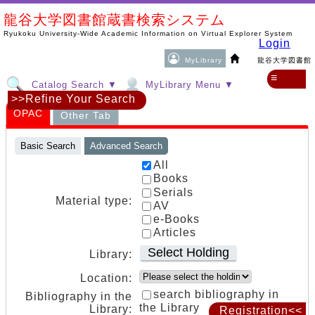
龍谷大学図書館蔵書検索システム
Ryukoku University-Wide Academic Information on Virtual Explorer System
Login
MyLibrary
龍谷大学図書館
≡
Catalog Search ▼
MyLibrary Menu ▼
>>Refine Your Search
OPAC
Other Tab
Basic Search
Advanced Search
All
Books
Serials
Material type:
AV
e-Books
Articles
Select Holding
Library:
Location:
search bibliography in
Bibliography in the
the Library
Library:
Registration<<