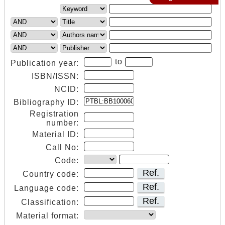
to
Publication year:
ISBN/ISSN:
NCID:
Bibliography ID:
Registration
number:
Material ID:
Call No:
Code:
Ref.
Country code:
Ref.
Language code:
Ref.
Classification:
Material format: