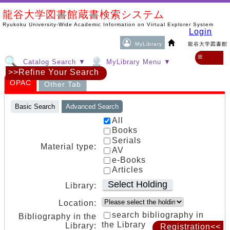
龍谷大学図書館蔵書検索システム
Ryukoku University-Wide Academic Information on Virtual Explorer System
Login
MyLibrary
龍谷大学図書館
≡
Catalog Search ▼
MyLibrary Menu ▼
>>Refine Your Search
OPAC
Other Tab
Basic Search
Advanced Search
All
Books
Serials
Material type:
AV
e-Books
Articles
Select Holding
Library:
Location:
search bibliography in
Bibliography in the
the Library
Library:
Registration<<