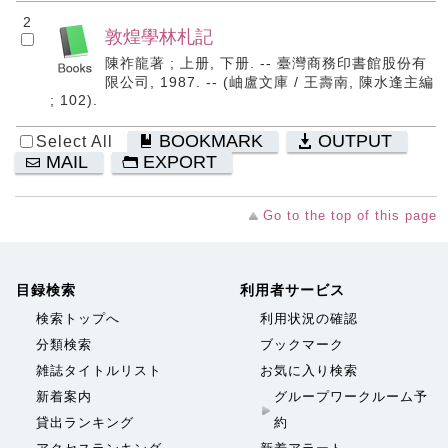
2
敦煌學林札記
陳祚龍著 ; 上册, 下册. -- 臺灣商務印書館股份有
限公司, 1987. -- (岫盧文庫 / 王壽南, 陳水逢主編
; 102).
BOOKMARK
OUTPUT
Select All
MAIL
EXPORT
Go to the top of this page
目録検索
利用者サービス
検索トップへ
利用状況の確認
分類検索
ブックマーク
雑誌タイトルリスト
お気に入り検索
新着案内
グループワークルーム予
貸出ランキング
約