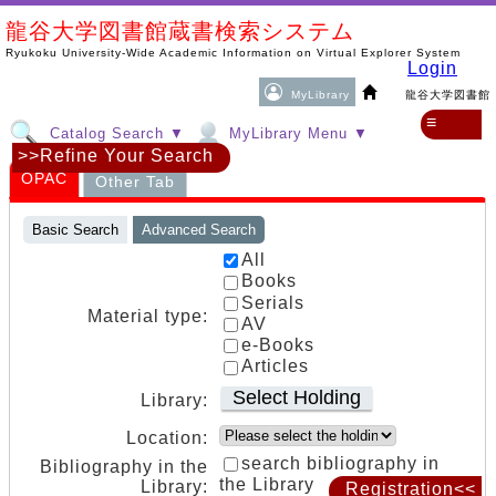
龍谷大学図書館蔵書検索システム
Ryukoku University-Wide Academic Information on Virtual Explorer System
Login
MyLibrary
龍谷大学図書館
≡
Catalog Search ▼
MyLibrary Menu ▼
>>Refine Your Search
OPAC
Other Tab
Basic Search
Advanced Search
All
Books
Serials
Material type:
AV
e-Books
Articles
Select Holding
Library:
Location:
search bibliography in
Bibliography in the
the Library
Library:
Registration<<