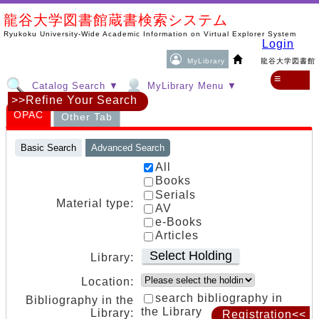
龍谷大学図書館蔵書検索システム
Ryukoku University-Wide Academic Information on Virtual Explorer System
Login
MyLibrary
龍谷大学図書館
≡
Catalog Search ▼
MyLibrary Menu ▼
>>Refine Your Search
OPAC
Other Tab
Basic Search
Advanced Search
All
Books
Serials
Material type:
AV
e-Books
Articles
Select Holding
Library:
Location:
search bibliography in
Bibliography in the
the Library
Library:
Registration<<