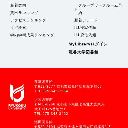
新着案内
グループワークルーム予
貸出ランキング
約
アクセスランキング
新着アラート
タグ検索
ILL複写依頼
学内学術成果ランキング
ILL貸借依頼
MyLibraryログイン
龍谷大学図書館
深草図書館
〒612-8577 京都市伏見区深草塚本町67
TEL 075-645-2564
大宮図書館
〒600-8268 京都市下京区七条通大宮東入
大工町125番地の1
TEL 075-343-3462
瀬田図書館
〒520-2194 滋賀県大津市瀬田大江町横谷1-5