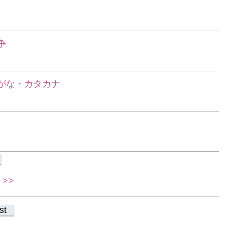
争
らがな・カタカナ
>>
st