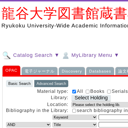
龍谷大学図書館蔵
Ryukoku University-Wide Academic Information
Catalog Search ▼
MyLibrary Menu ▼
OPAC
電子ジャーナル
Discovery
Databases
論文
Basic Search
Advanced Search
Material type:
All
Books
Serial
Select Holding
Library:
Location:
Bibliography in the Library:
search bibliography in