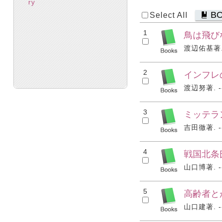
ry
B
Select All
1
鳥は飛び
渡辺佑基著. -
2
インフレ
渡辺努著. --
3
ミッテラ
吉田徹著. --
4
戦国北条
山口博著. --
5
高齢者と
山口建著. --