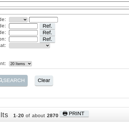
de:
Ref.
de:
Ref.
de:
Ref.
on:
at:
nt:
SEARCH
Clear
PRINT
lts
1
-
20
of about
2870