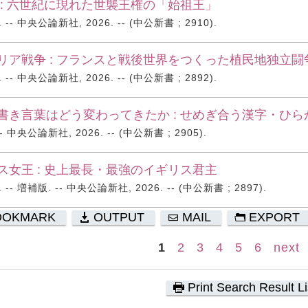
 : 六世紀に現れた世襲王権の「始祖王」
- 中央公論新社, 2026. -- (中公新書 ; 2910).
リア戦争 : フランスと戦後世界をつくった植民地独立闘
- 中央公論新社, 2026. -- (中公新書 ; 2892).
書き言葉はどう変わってきたか : せめぎ合う漢字・ひ
 中央公論新社, 2026. -- (中公新書 ; 2905).
ス女王 : 史上最長・最強のイギリス君主
- 増補版. -- 中央公論新社, 2026. -- (中公新書 ; 2897).
OOKMARK
OUTPUT
MAIL
EXPORT
1
2
3
4
5
6
next
Print Search Result Li