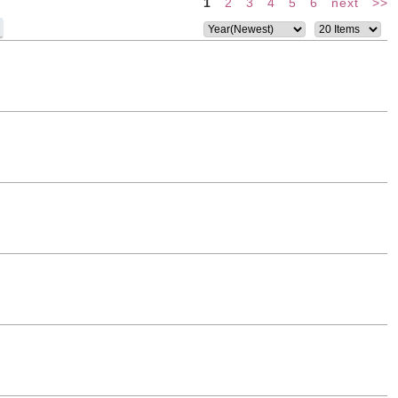
1
2
3
4
5
6
next
>>