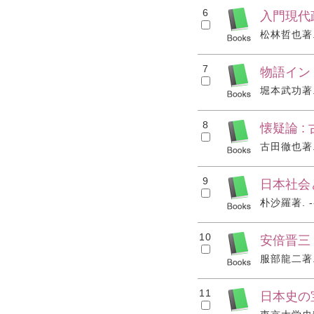
6
入門現代
松林哲也著. -
7
物語イン
堀本武功著. -
8
懐疑論 
古田徹也著. -
9
日本社会
朴沙羅著. --
10
安倍晋三
服部龍二著. -
11
日本史の宝