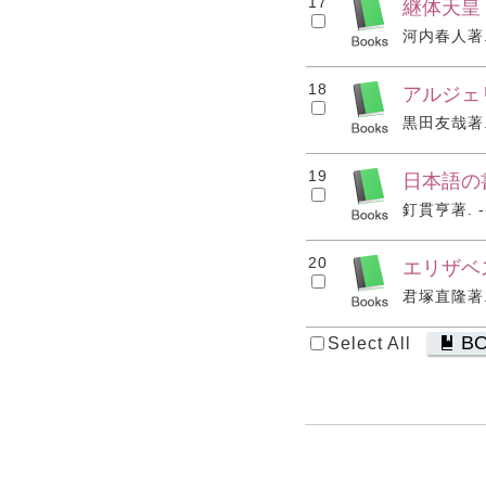
17
継体天皇
河内春人著. -
18
アルジェ
黒田友哉著. -
19
日本語の
釘貫亨著. --
20
エリザベ
君塚直隆著. -
B
Select All