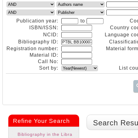
Publication year:
to
Co
ISBN/ISSN:
Country co
NCID:
Language co
Bibliography ID:
Classificati
Registration number:
Material form
Material ID:
Call No:
Sort by:
List cou
Refine Your Search
Search Resu
Bibliography in the Libra