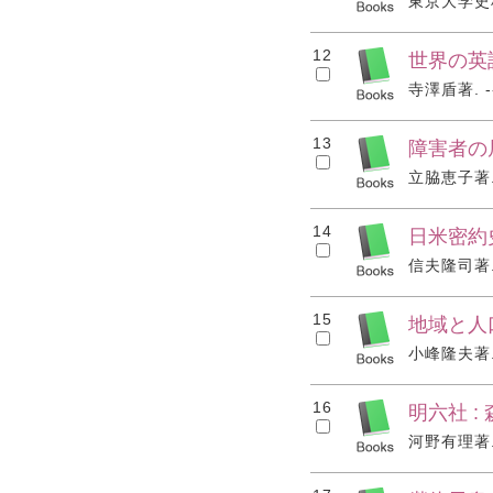
東京大学史料編
12
世界の英語
寺澤盾著. --
13
障害者の
立脇恵子著. -
14
日米密約
信夫隆司著. -
15
地域と人
小峰隆夫著. -
16
明六社 
河野有理著. -