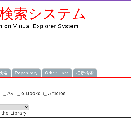
書検索システム
 on Virtual Explorer System
検索
Repository
Other Univ.
横断検索
s
AV
e-Books
Articles
 the Library