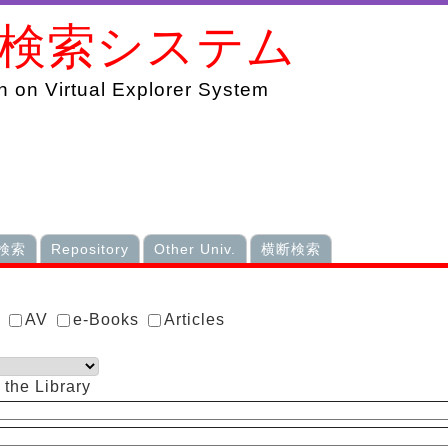
書検索システム
 on Virtual Explorer System
検索
Repository
Other Univ.
横断検索
s
AV
e-Books
Articles
 the Library