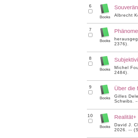
6
Souveräni
Albrecht 
7
Phänomen
herausgeg
2376).
8
Subjektiv
Michel Fo
2484).
9
Über die 
Gilles De
Schwibs. 
10
Realität+
David J. C
2026. -- 