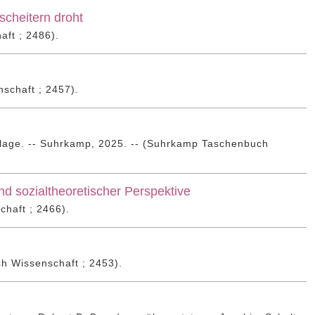
cheitern droht
ft ; 2486).
schaft ; 2457).
flage. -- Suhrkamp, 2025. -- (Suhrkamp Taschenbuch
nd sozialtheoretischer Perspektive
haft ; 2466).
ch Wissenschaft ; 2453).