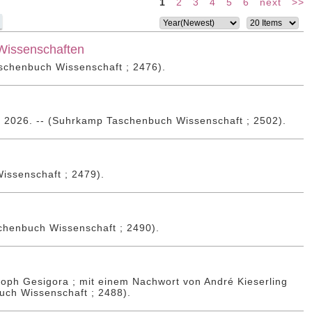
1
2
3
4
5
6
next
>>
 Wissenschaften
schenbuch Wissenschaft ; 2476).
, 2026. -- (Suhrkamp Taschenbuch Wissenschaft ; 2502).
issenschaft ; 2479).
schenbuch Wissenschaft ; 2490).
oph Gesigora ; mit einem Nachwort von André Kieserling
uch Wissenschaft ; 2488).