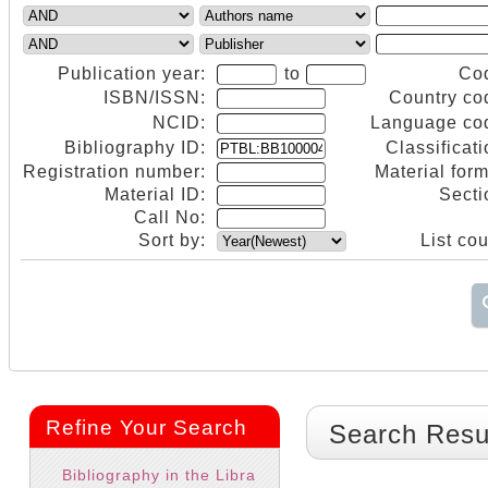
Publication year:
to
Co
ISBN/ISSN:
Country co
NCID:
Language co
Bibliography ID:
Classificati
Registration number:
Material form
Material ID:
Secti
Call No:
Sort by:
List cou
Refine Your Search
Search Resu
Bibliography in the Libra