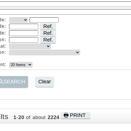
de:
Ref.
de:
Ref.
de:
Ref.
on:
at:
on:
nt:
SEARCH
Clear
PRINT
lts
1
-
20
of about
2224