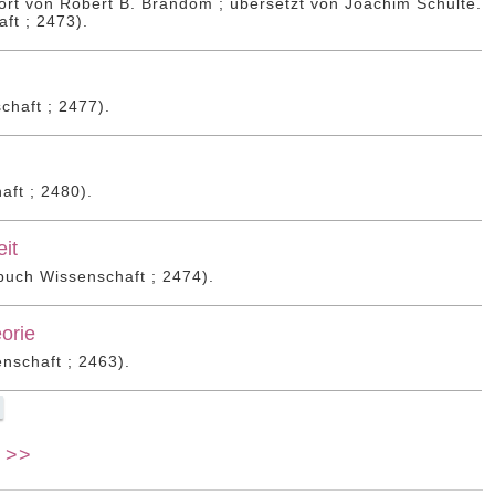
rt von Robert B. Brandom ; übersetzt von Joachim Schulte.
ft ; 2473).
haft ; 2477).
ft ; 2480).
it
buch Wissenschaft ; 2474).
orie
nschaft ; 2463).
>>