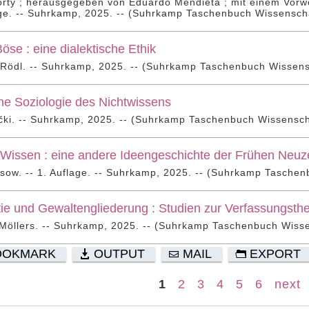
rty ; herausgegeben von Eduardo Mendieta ; mit einem Vorwo
age. -- Suhrkamp, 2025. -- (Suhrkamp Taschenbuch Wissenscha
öse : eine dialektische Ethik
 Rödl. -- Suhrkamp, 2025. -- (Suhrkamp Taschenbuch Wissensc
ine Soziologie des Nichtwissens
čki. -- Suhrkamp, 2025. -- (Suhrkamp Taschenbuch Wissenscha
Wissen : eine andere Ideengeschichte der Frühen Neuze
sow. -- 1. Auflage. -- Suhrkamp, 2025. -- (Suhrkamp Taschen
e und Gewaltengliederung : Studien zur Verfassungsthe
Möllers. -- Suhrkamp, 2025. -- (Suhrkamp Taschenbuch Wisse
OOKMARK
OUTPUT
MAIL
EXPORT
1
2
3
4
5
6
next