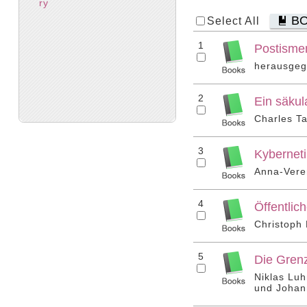
ry
B
Select All
1
Postismen
herausgeg
2
Ein säkul
Charles Ta
3
Kyberneti
Anna-Vere
4
Öffentlich
Christoph 
5
Die Gren
Niklas Lu
und Johan