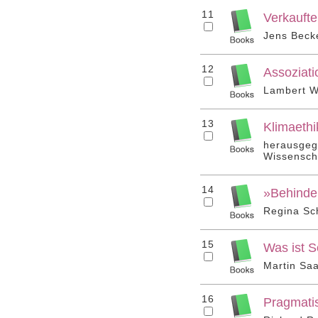
11
Verkaufte
Jens Beck
12
Assoziati
Lambert W
13
Klimaethi
herausgeg
Wissenscha
14
»Behinder
Regina Sc
15
Was ist S
Martin Saa
16
Pragmatis