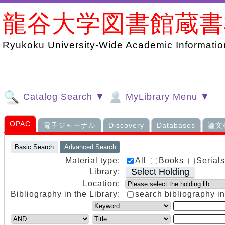
龍谷大学図書館蔵
Ryukoku University-Wide Academic Information
Catalog Search ▼
MyLibrary Menu ▼
OPAC
電子ジャーナル
Discovery
Databases
論文
Basic Search
Advanced Search
Material type:
All
Books
Serial
Select Holding
Library:
Location:
Bibliography in the Library:
search bibliography in