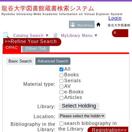
龍谷大学図書館蔵書検索システム
Ryukoku University-Wide Academic Information on Virtual Explorer System
Login
MyLibrary
龍谷大学図書館
≡
Catalog Search ▼
MyLibrary Menu ▼
>>Refine Your Search
OPAC
Other Tab
Basic Search
Advanced Search
All
Books
Serials
Material type:
AV
e-Books
Articles
Select Holding
Library:
Location:
search bibliography in
Bibliography in the
the Library
Library:
Registration<<