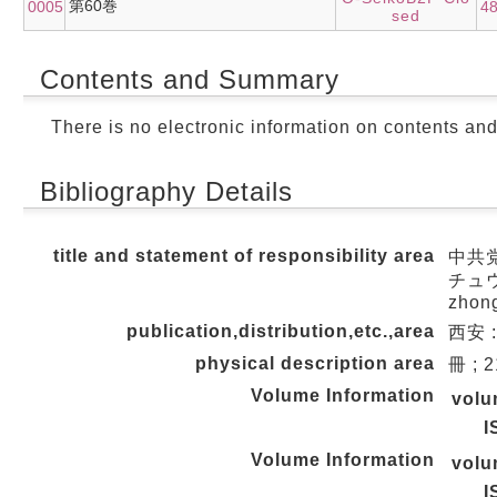
第60巻
0005
4
sed
Contents and Summary
There is no electronic information on contents an
Bibliography Details
title and statement of responsibility area
中共
チュ
zhong
publication,distribution,etc.,area
西安 
physical description area
冊 ; 
Volume Information
vol
I
Volume Information
vol
I