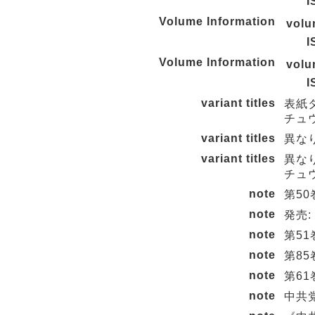
I
Volume Information
vol
I
Volume Information
vol
I
variant titles
表紙
チュ
variant titles
異なりア
variant titles
異な
チュ
note
第50
note
発売:
note
第5
note
第8
note
第6
note
中共党