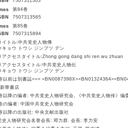
SBN
7507311503
第84巻
umes
SBN
7507313565
第85卷
umes
SBN
7507315894
タイトル:中共党史人物傳
ウキョウ トウシ ジンブツ デン
クセスタイトル:Zhong gong dang shi ren wu zhuan
りアクセスタイトル:中共党史人物伝
ウキョウ トウシ ジンブツ デン
巻以前は別書誌==> <BN0087398X><BN01324364><BN04
 新華書店
1巻以降の编者: 中共党史人物研究会, 《中共党史人物传》编
5卷の编者: 中国中共党史人物研究会
1巻以降の出版社: 中央文献出版社
史人物研究会名誉会長: 邓力群. 会長: 李力安