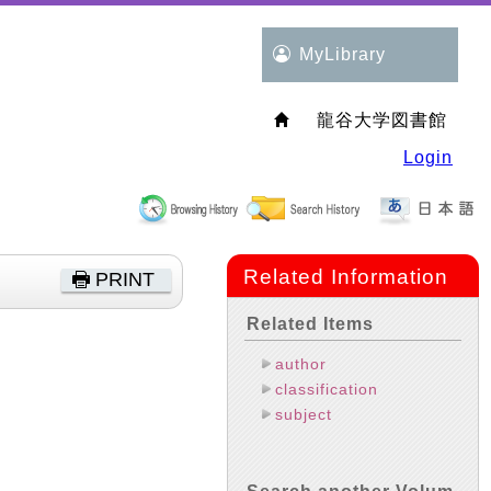
MyLibrary
龍谷大学図書館
Login
Related Information
PRINT
Related Items
author
classification
subject