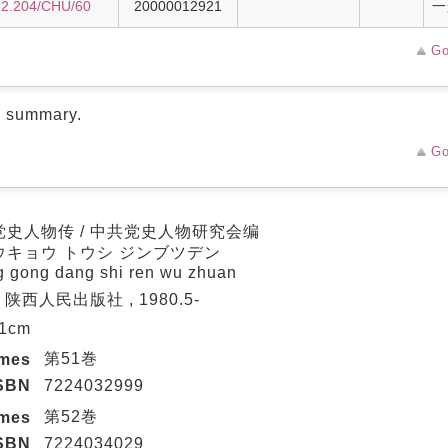
82.204/CHU/60
20000012921
一
Go
d summary.
Go
党史人物传 / 中共党史人物研究会编
ウキョウ トウシ ジンブツデン
 gong dang shi ren wu zhuan
: 陕西人民出版社 , 1980.5-
21cm
第51巻
umes
SBN
7224032999
第52巻
umes
SBN
7224034029