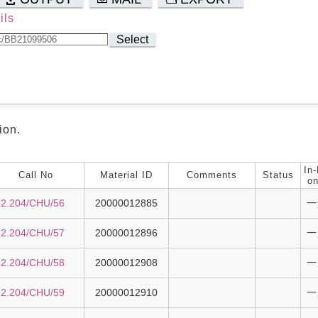
ils
Select
ion.
In-
Call No
Material ID
Comments
Status
on
82.204/CHU/56
20000012885
一
82.204/CHU/57
20000012896
一
82.204/CHU/58
20000012908
一
82.204/CHU/59
20000012910
一