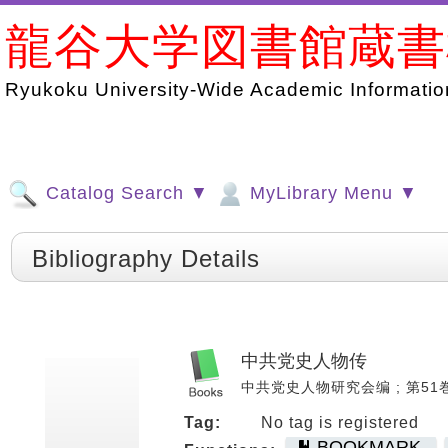
龍谷大学図書館蔵
Ryukoku University-Wide Academic Information
Catalog Search ▼
MyLibrary Menu ▼
Bibliography Details
中共党史人物传
中共党史人物研究会编 ; 第51巻 - 
Tag:
No tag is registered
BOOKMARK