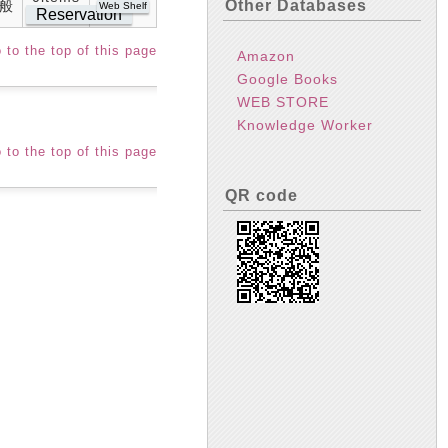
Other Databases
般
Web Shelf
Reservation
 to the top of this page
Amazon
Google Books
WEB STORE
Knowledge Worker
 to the top of this page
QR code