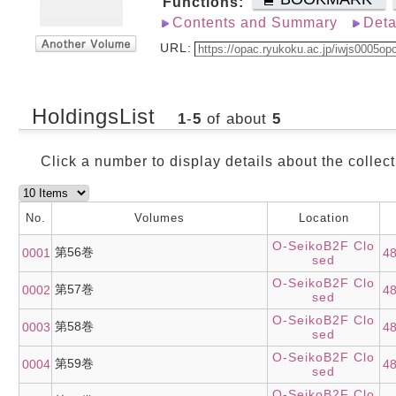
Functions:
Contents and Summary
Deta
URL:
HoldingsList
1
-
5
of about
5
Click a number to display details about the collect
No.
Volumes
Location
O-SeikoB2F Clo
第56巻
0001
4
sed
O-SeikoB2F Clo
第57巻
0002
4
sed
O-SeikoB2F Clo
第58巻
0003
4
sed
O-SeikoB2F Clo
第59巻
0004
4
sed
O-SeikoB2F Clo