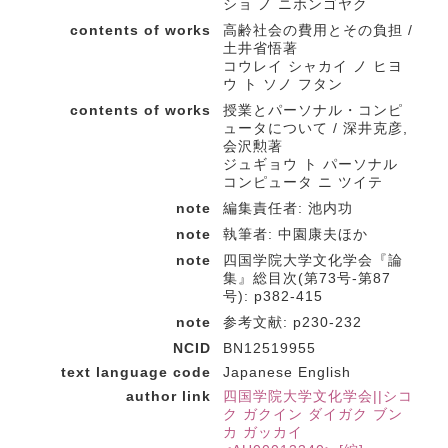
ショ ノ ニホンゴヤク
contents of works
高齢社会の費用とその負担 /
土井省悟著
コウレイ シャカイ ノ ヒヨ
ウ ト ソノ フタン
contents of works
授業とパーソナル・コンピ
ュータについて / 深井克彦,
会沢勲著
ジュギョウ ト パーソナル
コンピュータ ニ ツイテ
note
編集責任者: 池内功
note
執筆者: 中園康夫ほか
note
四国学院大学文化学会『論
集』総目次(第73号-第87
号): p382-415
note
参考文献: p230-232
NCID
BN12519955
text language code
Japanese English
author link
四国学院大学文化学会||シコ
ク ガクイン ダイガク ブン
カ ガッカイ