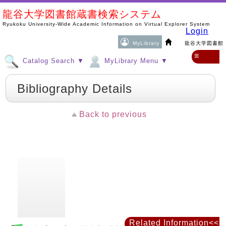
龍谷大学図書館蔵書検索システム
Ryukoku University-Wide Academic Information on Virtual Explorer System
Login
MyLibrary
龍谷大学図書館
≡
Catalog Search ▼
MyLibrary Menu ▼
Bibliography Details
Back to previous
Related Information<<