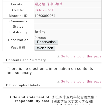
紫光館.保存B禁帯
Location
041/シコソ-F
Call No
Material ID
19600092064
Comments
Status
禁帯出
In-Lib only
0items
Reservation
Reservation
Web書棚
Web Shelf
Go to the top of this page
Contents and Summary
There is no electronic information on contents
and summary.
Go to the top of this page
Bibliography Details
title and statement of
創立四十五周年記念論文集 /
responsibility area
[四国学院大学文化学会編]