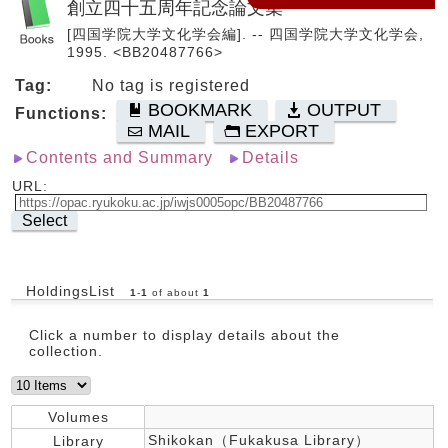
創立四十五周年記念論文集
[四国学院大学文化学会編]. -- 四国学院大学文化学会,
1995. <BB20487766>
Tag:
No tag is registered
BOOKMARK
OUTPUT
Functions:
MAIL
EXPORT
Contents and Summary
Details
URL:
Select
HoldingsList
1
-
1
of about
1
Click a number to display details about the
collection.
Volumes
Shikokan（Fukakusa Library）
Library