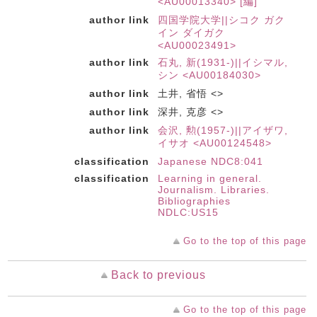
<AU00013340> [編]
author link
四国学院大学||シコク ガク
イン ダイガク
<AU00023491>
author link
石丸, 新(1931-)||イシマル,
シン <AU00184030>
author link
土井, 省悟 <>
author link
深井, 克彦 <>
author link
会沢, 勲(1957-)||アイザワ,
イサオ <AU00124548>
classification
Japanese NDC8:041
classification
Learning in general.
Journalism. Libraries.
Bibliographies
NDLC:US15
Go to the top of this page
Back to previous
Go to the top of this page