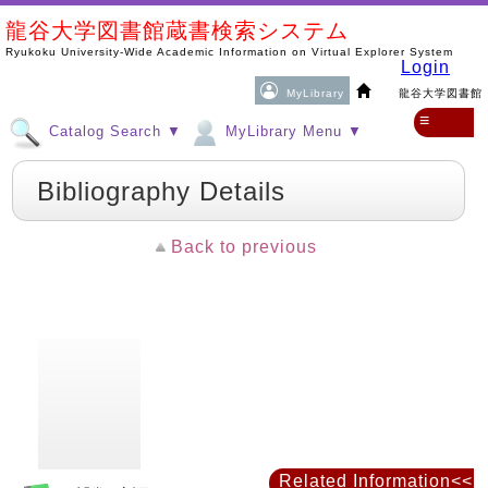
龍谷大学図書館蔵書検索システム
Ryukoku University-Wide Academic Information on Virtual Explorer System
Login
MyLibrary
龍谷大学図書館
≡
Catalog Search ▼
MyLibrary Menu ▼
Bibliography Details
Back to previous
Related Information<<