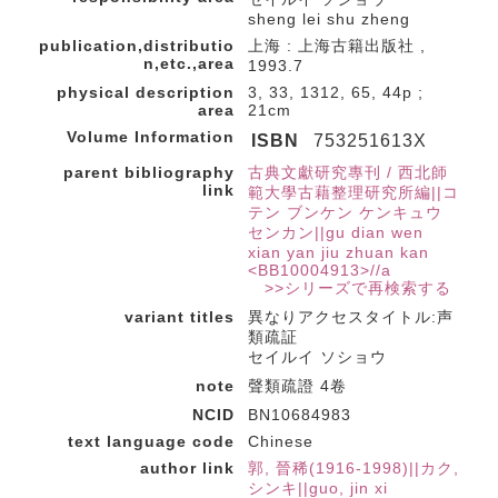
sheng lei shu zheng
publication,distributio
上海 : 上海古籍出版社 ,
n,etc.,area
1993.7
physical description
3, 33, 1312, 65, 44p ;
area
21cm
Volume Information
ISBN
753251613X
parent bibliography
古典文獻研究專刊 / 西北師
link
範大學古藉整理研究所編||コ
テン ブンケン ケンキュウ
センカン||gu dian wen
xian yan jiu zhuan kan
<BB10004913>//a
>>シリーズで再検索する
variant titles
異なりアクセスタイトル:声
類疏証
セイルイ ソショウ
note
聲類疏證 4卷
NCID
BN10684983
text language code
Chinese
author link
郭, 晉稀(1916-1998)||カク,
シンキ||guo, jin xi