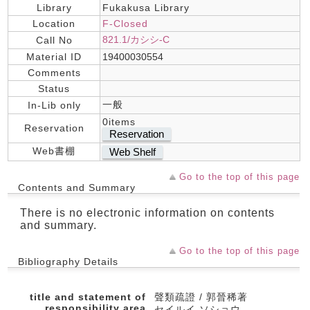
Library
Fukakusa Library
Location
F-Closed
821.1/カシシ-C
Call No
Material ID
19400030554
Comments
Status
一般
In-Lib only
0items
Reservation
Reservation
Web書棚
Web Shelf
Go to the top of this page
Contents and Summary
There is no electronic information on contents
and summary.
Go to the top of this page
Bibliography Details
title and statement of
聲類疏證 / 郭晉稀著
responsibility area
セイルイ ソショウ