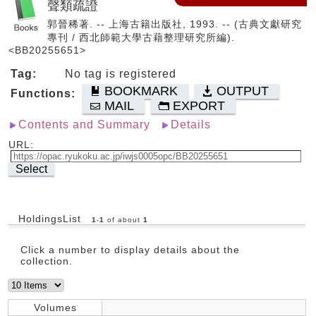
聲類疏證
郭晉稀著. -- 上海古籍出版社, 1993. -- (古典文獻研究
專刊 / 西北師範大學古藉整理研究所編).
<BB20255651>
Tag:
No tag is registered
BOOKMARK
OUTPUT
Functions:
MAIL
EXPORT
Contents and Summary
Details
URL:
Select
HoldingsList
1
-
1
of about
1
Click a number to display details about the
collection.
Volumes