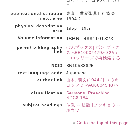
コウソウ ノ コトバ オ カテ
ニ
publication,distributio
東京 : 世界聖典刊行協会 ,
n,etc.,area
1994.2
physical description
195p ; 19cm
area
Volume Information
ISBN
488110182X
parent bibliography
ぼんブックス||ボン ブック
link
ス <BB10004479> 32//a
>>シリーズで再検索する
NCID
BN10583625
text language code
Japanese
author link
由木, 義文(1944-)||ユウキ,
ヨシフミ <AU00049487>
classification
Sermons. Preaching
NDC8:184
subject headings
仏教 -- 法話||ブッキョウ --
ホウワ
Go to the top of this page