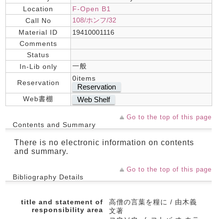
Location
F-Open B1
108/ホンフ/32
Call No
Material ID
19410001116
Comments
Status
一般
In-Lib only
0items
Reservation
Reservation
Web書棚
Web Shelf
Go to the top of this page
Contents and Summary
There is no electronic information on contents
and summary.
Go to the top of this page
Bibliography Details
title and statement of
高僧の言葉を糧に / 由木義
responsibility area
文著