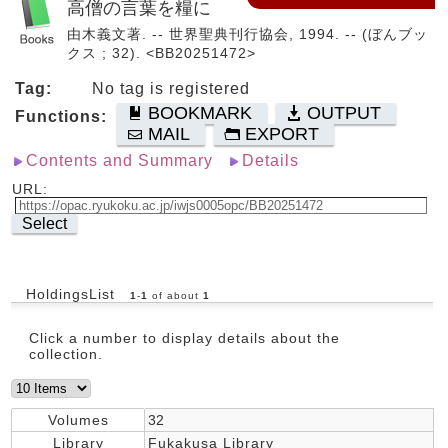
高僧の言葉を糧に
由木義文著. -- 世界聖典刊行協会, 1994. -- (ぼんブッ
クス ; 32). <BB20251472>
Tag:
No tag is registered
BOOKMARK
OUTPUT
Functions:
MAIL
EXPORT
Contents and Summary
Details
URL:
Select
HoldingsList
1
-
1
of about
1
Click a number to display details about the
collection.
Volumes
32
Library
Fukakusa Library