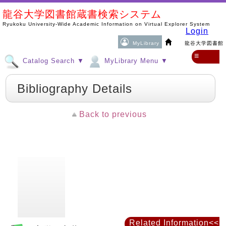
龍谷大学図書館蔵書検索システム
Ryukoku University-Wide Academic Information on Virtual Explorer System
Login
MyLibrary
龍谷大学図書館
≡
Catalog Search ▼
MyLibrary Menu ▼
Bibliography Details
Back to previous
Related Information<<