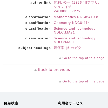
author link
甘利, 俊一 (1936-)||アマリ,
シュンイチ
<AU00059727>
classification
Mathematics NDC8:410.8
classification
Geometry NDC8:414
classification
Science and technology
NDLC:MA21
classification
Science and technology
NDLC:MA91
subject headings
幾何学||キカガク
Go to the top of this page
Back to previous
Go to the top of this page
目録検索
利用者サービス