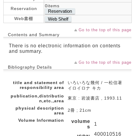
0items
Reservation
Reservation
Web書棚
Web Shelf
Go to the top of this page
Contents and Summary
There is no electronic information on contents
and summary.
Go to the top of this page
Bibliography Details
title and statement of
いろいろな幾何 / 一松信著
responsibility area
イロイロナ キカ
publication,distributio
東京 : 岩波書店 , 1993.11
n,etc.,area
physical description
2冊 ; 21cm
area
Volume Information
volume
1
s
400010516