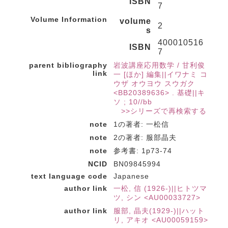
ISBN
7
Volume Information
volume
2
s
400010516
ISBN
7
parent bibliography
岩波講座応用数学 / 甘利俊
link
一 [ほか] 編集||イワナミ コ
ウザ オウヨウ スウガク
<BB20389636> . 基礎||キ
ソ ; 10//bb
>>シリーズで再検索する
note
1の著者: 一松信
note
2の著者: 服部晶夫
note
参考書: 1p73-74
NCID
BN09845994
text language code
Japanese
author link
一松, 信 (1926-)||ヒトツマ
ツ, シン <AU00033727>
author link
服部, 晶夫(1929-)||ハット
リ, アキオ <AU00059159>