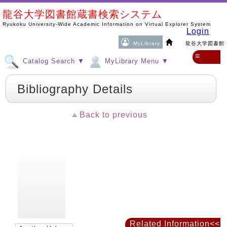
龍谷大学図書館蔵書検索システム
Ryukoku University-Wide Academic Information on Virtual Explorer System
Login
MyLibrary
龍谷大学図書館
≡
Catalog Search ▼
MyLibrary Menu ▼
Bibliography Details
Back to previous
Related Information<<