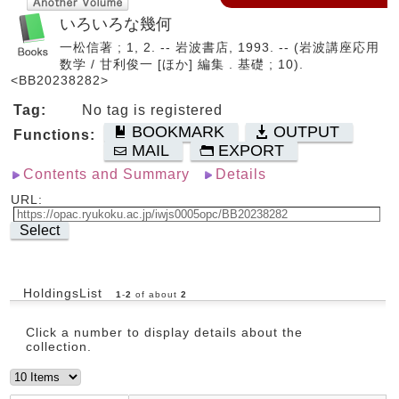
いろいろな幾何
一松信著 ; 1, 2. -- 岩波書店, 1993. -- (岩波講座応用
数学 / 甘利俊一 [ほか] 編集 . 基礎 ; 10).
<BB20238282>
Tag:
No tag is registered
BOOKMARK
OUTPUT
Functions:
MAIL
EXPORT
Contents and Summary
Details
URL:
Select
HoldingsList
1
-
2
of about
2
Click a number to display details about the
collection.