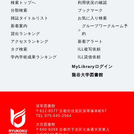
検索トップへ
利用状況の確認
分類検索
ブックマーク
雑誌タイトルリスト
お気に入り検索
新着案内
グループワークルーム予
貸出ランキング
約
アクセスランキング
新着アラート
タグ検索
ILL複写依頼
学内学術成果ランキング
ILL貸借依頼
MyLibraryログイン
龍谷大学図書館
深草図書館
〒612-8577 京都市伏見区深草塚本町67
TEL 075-645-2564
大宮図書館
〒600-8268 京都市下京区七条通大宮東入