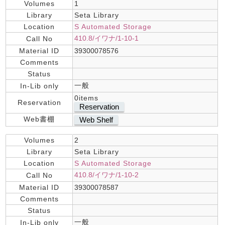
Volumes
1
Library
Seta Library
Location
S Automated Storage
410.8/イワナ/1-10-1
Call No
Material ID
39300078576
Comments
Status
一般
In-Lib only
0items
Reservation
Reservation
Web書棚
Web Shelf
Volumes
2
Library
Seta Library
Location
S Automated Storage
410.8/イワナ/1-10-2
Call No
Material ID
39300078587
Comments
Status
一般
In-Lib only