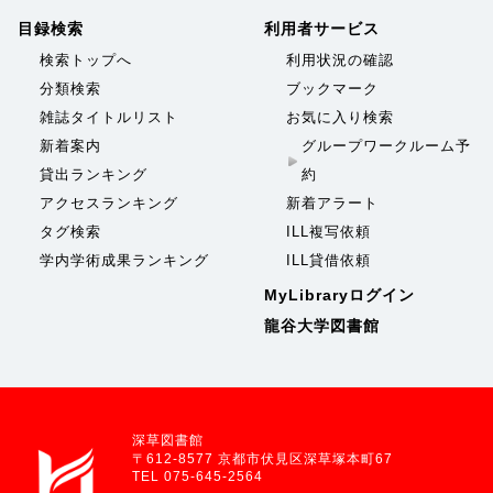
目録検索
利用者サービス
検索トップへ
利用状況の確認
分類検索
ブックマーク
雑誌タイトルリスト
お気に入り検索
新着案内
グループワークルーム予
貸出ランキング
約
アクセスランキング
新着アラート
タグ検索
ILL複写依頼
学内学術成果ランキング
ILL貸借依頼
MyLibraryログイン
龍谷大学図書館
深草図書館
〒612-8577 京都市伏見区深草塚本町67
TEL 075-645-2564