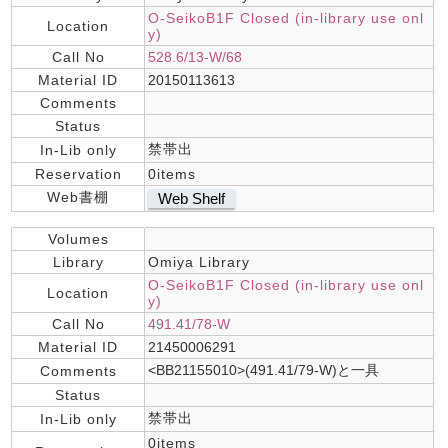
O-SeikoB1F Closed (in-library use onl
Location
y)
Call No
528.6/13-W/68
Material ID
20150113613
Comments
Status
禁帯出
In-Lib only
Reservation
0items
Web書棚
Web Shelf
Volumes
Library
Omiya Library
O-SeikoB1F Closed (in-library use onl
Location
y)
Call No
491.41/78-W
Material ID
21450006291
<BB21155010>(491.41/79-W)と一具
Comments
Status
禁帯出
In-Lib only
0items