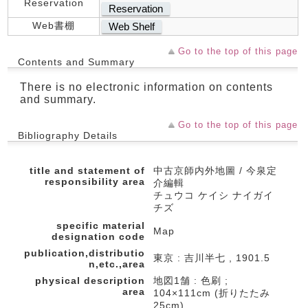
Reservation
Reservation
Web書棚
Web Shelf
Go to the top of this page
Contents and Summary
There is no electronic information on contents
and summary.
Go to the top of this page
Bibliography Details
title and statement of
中古京師内外地圖 / 今泉定
responsibility area
介編輯
チュウコ ケイシ ナイガイ
チズ
specific material
Map
designation code
publication,distributio
東京 : 吉川半七 , 1901.5
n,etc.,area
physical description
地図1舗 : 色刷 ;
area
104×111cm (折りたたみ
25cm)