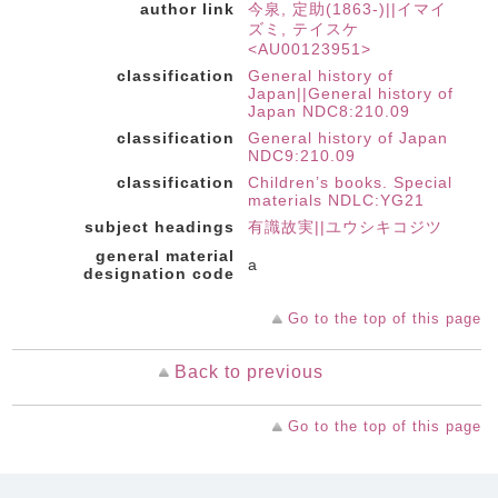
author link
今泉, 定助(1863-)||イマイ
ズミ, テイスケ
<AU00123951>
classification
General history of
Japan||General history of
Japan NDC8:210.09
classification
General history of Japan
NDC9:210.09
classification
Children’s books. Special
materials NDLC:YG21
subject headings
有識故実||ユウシキコジツ
general material
a
designation code
Go to the top of this page
Back to previous
Go to the top of this page