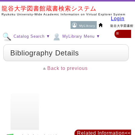
龍谷大学図書館蔵書検索システム
Ryukoku University-Wide Academic Information on Virtual Explorer System
Login
MyLibrary
龍谷大学図書館
≡
Catalog Search ▼
MyLibrary Menu ▼
Bibliography Details
Back to previous
Related Information<<