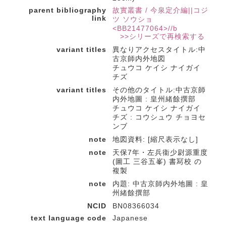
parent bibliography
故實叢書 / 今泉定介編||コジ
link
ツ ソウショ
<BB21477064>//b
>>シリーズで再検索する
variant titles
異なりアクセスタイトル:中
古京師内外地図
チュウコ ケイシ ナイガイ
チズ
variant titles
その他のタイトル:中古京師
内外地圖 : 皇州緒餘撰部
チュウコ ケイシ ナイガイ
チズ : コウシュウ チョヨセ
ンブ
note
地図資料: [縮尺表示なし]
note
天保7年・左兵衞少尉源重度
(圖工 三谷五峯) 書冩校 の
複製
note
内題: 中古京師内外地圖 : 皇
州緒餘撰部
NCID
BN08366034
text language code
Japanese