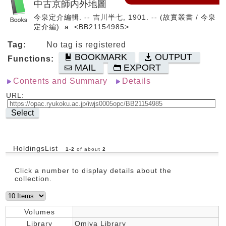
中古京師内外地圖
今泉定介編輯. -- 吉川半七, 1901. -- (故實叢書 / 今泉
定介編). a. <BB21154985>
Tag:
No tag is registered
BOOKMARK
OUTPUT
Functions:
MAIL
EXPORT
Contents and Summary
Details
URL:
Select
HoldingsList
1
-
2
of about
2
Click a number to display details about the
collection.
Volumes
Library
Omiya Library