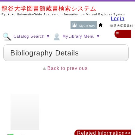
龍谷大学図書館蔵書検索システム
Ryukoku University-Wide Academic Information on Virtual Explorer System
Login
MyLibrary
龍谷大学図書館
≡
Catalog Search ▼
MyLibrary Menu ▼
Bibliography Details
Back to previous
Related Information<<