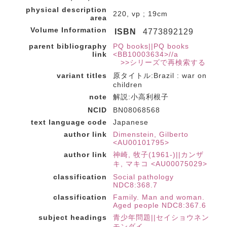
physical description
220, vp ; 19cm
area
Volume Information
ISBN
4773892129
parent bibliography
PQ books||PQ books
link
<BB10003634>//a
>>シリーズで再検索する
variant titles
原タイトル:Brazil : war on
children
note
解説:小高利根子
NCID
BN08068568
text language code
Japanese
author link
Dimenstein, Gilberto
<AU00101795>
author link
神崎, 牧子(1961-)||カンザ
キ, マキコ <AU00075029>
classification
Social pathology
NDC8:368.7
classification
Family. Man and woman.
Aged people NDC8:367.6
subject headings
青少年問題||セイショウネン
モンダイ