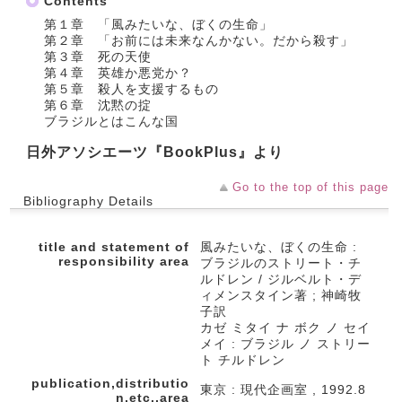
Contents
第１章 「風みたいな、ぼくの生命」
第２章 「お前には未来なんかない。だから殺す」
第３章 死の天使
第４章 英雄か悪党か？
第５章 殺人を支援するもの
第６章 沈黙の掟
ブラジルとはこんな国
日外アソシエーツ『BookPlus』より
Go to the top of this page
Bibliography Details
title and statement of
風みたいな、ぼくの生命 :
responsibility area
ブラジルのストリート・チ
ルドレン / ジルベルト・デ
ィメンスタイン著 ; 神崎牧
子訳
カゼ ミタイ ナ ボク ノ セイ
メイ : ブラジル ノ ストリー
ト チルドレン
publication,distributio
東京 : 現代企画室 , 1992.8
n,etc.,area