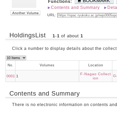
BOOKMARK
Functions:
Contents and Summary
Deta
URL:
HoldingsList
1
-
1
of about
1
Click a number to display details about the collect
No.
Volumes
Location
F-Nagao Collect
G
0001
1
ion
Contents and Summary
There is no electronic information on contents an