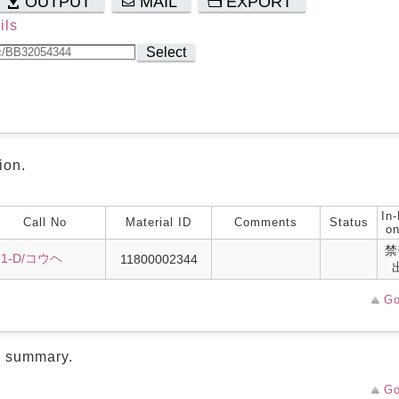
OUTPUT
MAIL
EXPORT
ils
Select
ion.
In-
Call No
Material ID
Comments
Status
on
禁
-1-D/コウヘ
11800002344
Go
d summary.
Go