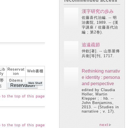
recommended access
漢字研究の歩み
佐藤喜代治編. -- 明
治書院, 1989. -- (漢
字講座 / 佐藤喜代治
編 ; 第2巻).
追遠疏節
仲欽[著]. -- 山形屋傳
兵衛[等]刊, 1717.
Lib
Reservat
Rethinking narrativ
Web書棚
ly
ion
e identity : persona
帯
0items
and perspective
Web Shelf
Reservation
出
edited by Claudia
Holler, Martin
 to the top of this page
Klepper ; : hb. --
John Benjamins,
2013. -- (Studies in
narrative ; v. 17).
next
 to the top of this page