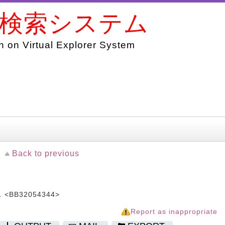
書検索システム
 on Virtual Explorer System
Back to previous
. <BB32054344>
Report as inappropriate