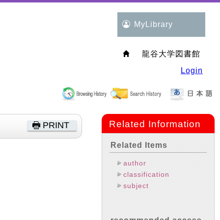
MyLibrary
龍谷大学図書館
Login
Related Information
PRINT
Related Items
author
classification
subject