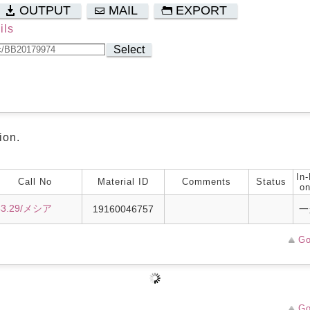
OUTPUT
MAIL
EXPORT
ils
Select
ion.
In-
Call No
Material ID
Comments
Status
on
53.29/メシア
19160046757
一
Go
Go