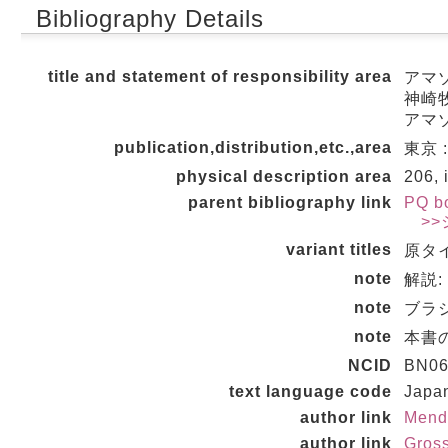
Bibliography Details
title and statement of responsibility area
アマゾ
神崎
アマゾ
publication,distribution,etc.,area
東京 :
physical description area
206, 
parent bibliography link
PQ b
>>
variant titles
原タイト
note
解説:
note
ブラジ
note
本書の
NCID
BN06
text language code
Japa
author link
Mend
author link
Gros