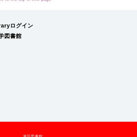
braryログイン
学図書館
瀬田図書館