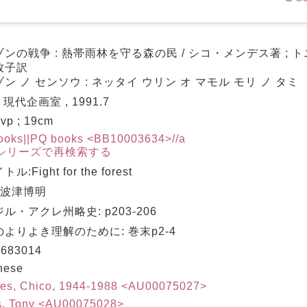
ンの戦争 : 熱帯雨林を守る森の民 / シコ・メンデス著 ; ト
牧子訳
ン ノ センソウ : ネッタイ ウリン オ マモル モリ ノ タミ
 現代企画室 , 1991.7
ivp ; 19cm
ooks||PQ books <BB10003634>//a
シリーズで再検索する
ル:Fight for the forest
 波津博明
ル・アクレ州略史: p203-206
よりよき理解のために: 巻末p2-4
683014
nese
es, Chico, 1944-1988 <AU00075027>
s, Tony <AU00075028>