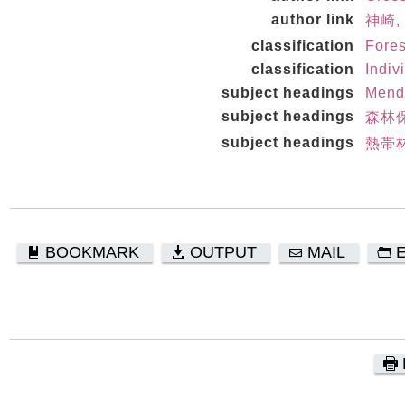
author link
神崎, 
classification
Fores
classification
Indiv
subject headings
Mende
subject headings
森林
subject headings
熱帯
BOOKMARK
OUTPUT
MAIL