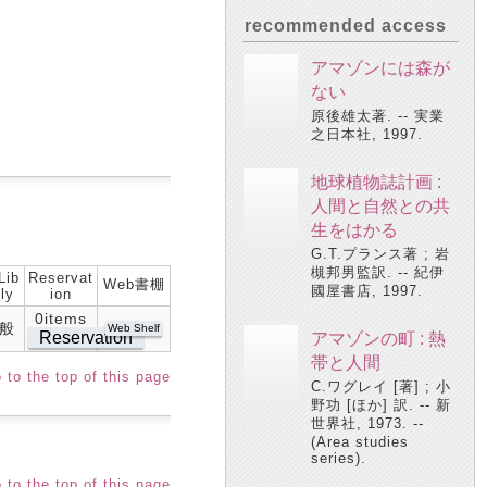
recommended access
アマゾンには森が
ない
原後雄太著. -- 実業
之日本社, 1997.
地球植物誌計画 :
人間と自然との共
生をはかる
G.T.プランス著 ; 岩
槻邦男監訳. -- 紀伊
Lib
Reservat
Web書棚
國屋書店, 1997.
ly
ion
0items
般
Web Shelf
Reservation
アマゾンの町 : 熱
帯と人間
 to the top of this page
C.ワグレイ [著] ; 小
野功 [ほか] 訳. -- 新
世界社, 1973. --
(Area studies
series).
 to the top of this page