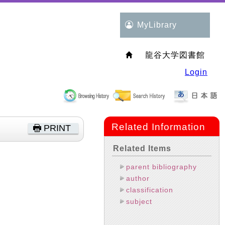
MyLibrary
龍谷大学図書館
Login
Related Information
PRINT
Related Items
parent bibliography
author
classification
subject