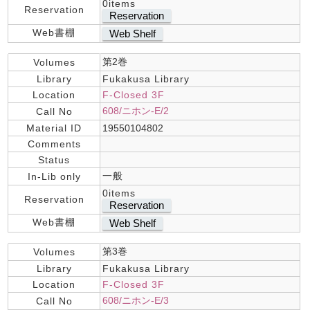
0items
Reservation
Reservation
Web書棚
Web Shelf
第2巻
Volumes
Library
Fukakusa Library
Location
F-Closed 3F
608/ニホン-E/2
Call No
Material ID
19550104802
Comments
Status
一般
In-Lib only
0items
Reservation
Reservation
Web書棚
Web Shelf
第3巻
Volumes
Library
Fukakusa Library
Location
F-Closed 3F
608/ニホン-E/3
Call No