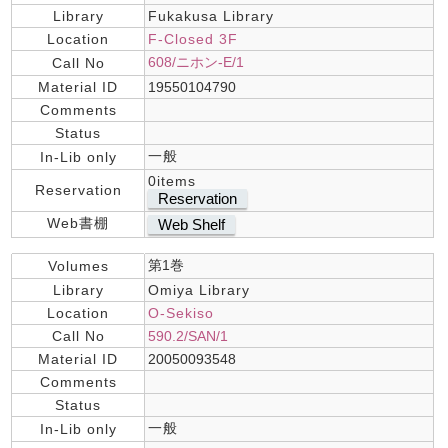
Library
Fukakusa Library
Location
F-Closed 3F
608/ニホン-E/1
Call No
Material ID
19550104790
Comments
Status
一般
In-Lib only
0items
Reservation
Reservation
Web書棚
Web Shelf
第1巻
Volumes
Library
Omiya Library
Location
O-Sekiso
Call No
590.2/SAN/1
Material ID
20050093548
Comments
Status
一般
In-Lib only