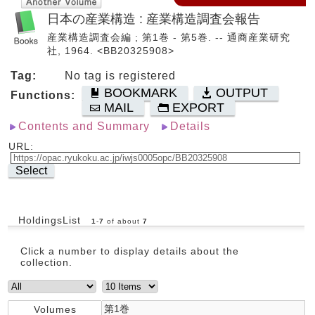
日本の産業構造 : 産業構造調査会報告
産業構造調査会編 ; 第1巻 - 第5巻. -- 通商産業研究
社, 1964. <BB20325908>
Tag:
No tag is registered
BOOKMARK
OUTPUT
Functions:
MAIL
EXPORT
Contents and Summary
Details
URL:
Select
HoldingsList
1
-
7
of about
7
Click a number to display details about the
collection.
第1巻
Volumes