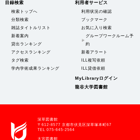
目録検索
利用者サービス
検索トップへ
利用状況の確認
分類検索
ブックマーク
雑誌タイトルリスト
お気に入り検索
新着案内
グループワークルーム予
貸出ランキング
約
アクセスランキング
新着アラート
タグ検索
ILL複写依頼
学内学術成果ランキング
ILL貸借依頼
MyLibraryログイン
龍谷大学図書館
深草図書館
〒612-8577 京都市伏見区深草塚本町67
TEL 075-645-2564
大宮図書館