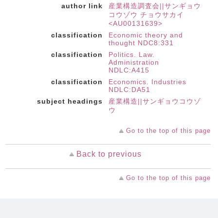
author link
産業構造調査会||サンギョウ
コウゾウ チョウサカイ
<AU00131639>
classification
Economic theory and
thought NDC8:331
classification
Politics. Law.
Administration
NDLC:A415
classification
Economics. Industries
NDLC:DA51
subject headings
産業構造||サンギョウコウゾ
ウ
Go to the top of this page
Back to previous
Go to the top of this page