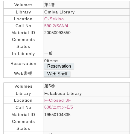
第4巻
Volumes
Library
Omiya Library
Location
O-Sekiso
Call No
590.2/SAN/4
Material ID
20050093550
Comments
Status
一般
In-Lib only
0items
Reservation
Reservation
Web書棚
Web Shelf
第5巻
Volumes
Library
Fukakusa Library
Location
F-Closed 3F
608/ニホン-E/5
Call No
Material ID
19550104835
Comments
Status