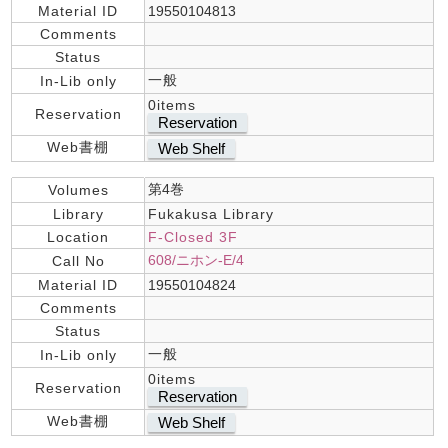
Material ID
19550104813
Comments
Status
一般
In-Lib only
0items
Reservation
Reservation
Web書棚
Web Shelf
第4巻
Volumes
Library
Fukakusa Library
Location
F-Closed 3F
608/ニホン-E/4
Call No
Material ID
19550104824
Comments
Status
一般
In-Lib only
0items
Reservation
Reservation
Web書棚
Web Shelf