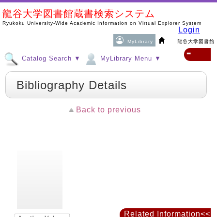
龍谷大学図書館蔵書検索システム
Ryukoku University-Wide Academic Information on Virtual Explorer System
Login
MyLibrary
龍谷大学図書館
≡
Catalog Search ▼
MyLibrary Menu ▼
Bibliography Details
Back to previous
Related Information<<