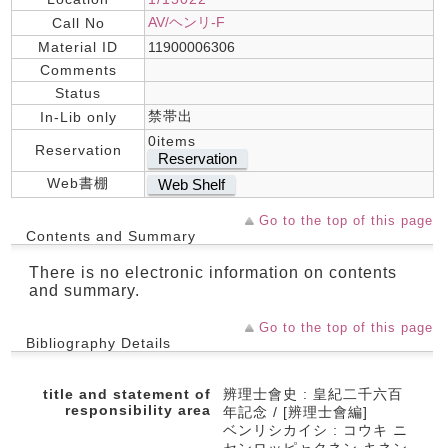
AV/ヘンリ-F
Call No
Material ID
11900006306
Comments
Status
禁帯出
In-Lib only
0items
Reservation
Reservation
Web書棚
Web Shelf
Go to the top of this page
Contents and Summary
There is no electronic information on contents
and summary.
Go to the top of this page
Bibliography Details
title and statement of
辨理士會史 : 皇紀二千六百
responsibility area
年記念 / [辨理士會編]
ベンリシカイシ : コウキ ニ