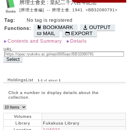
辨理士會史 : 皇紀二千六百年記念
[辨理士會編]. -- 辨理士會, 1941. <BB32080791>
Tag:
No tag is registered
BOOKMARK
OUTPUT
Functions:
MAIL
EXPORT
Contents and Summary
Details
URL:
Select
HoldingsList
1
-
1
of about
1
Click a number to display details about the
collection.
Volumes
Library
Fukakusa Library
Location
1/15022