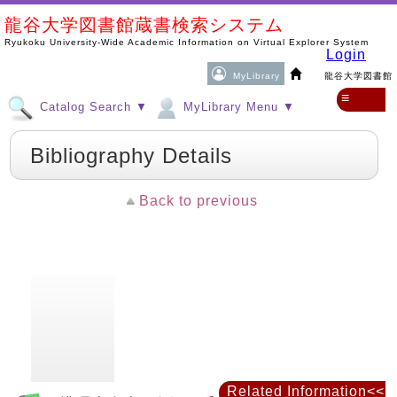
龍谷大学図書館蔵書検索システム
Ryukoku University-Wide Academic Information on Virtual Explorer System
Login
MyLibrary
龍谷大学図書館
≡
Catalog Search ▼
MyLibrary Menu ▼
Bibliography Details
Back to previous
Related Information<<