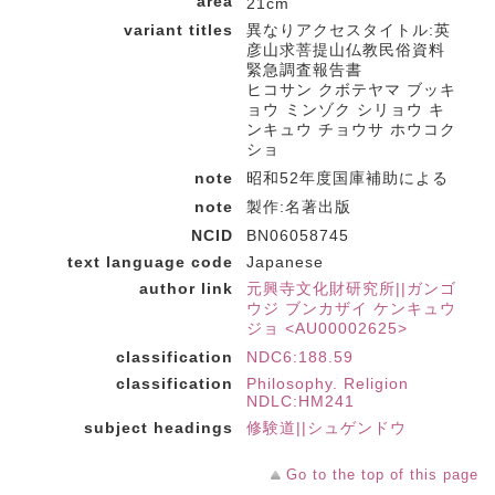
area
21cm
variant titles
異なりアクセスタイトル:英
彦山求菩提山仏教民俗資料
緊急調査報告書
ヒコサン クボテヤマ ブッキ
ョウ ミンゾク シリョウ キ
ンキュウ チョウサ ホウコク
ショ
note
昭和52年度国庫補助による
note
製作:名著出版
NCID
BN06058745
text language code
Japanese
author link
元興寺文化財研究所||ガンゴ
ウジ ブンカザイ ケンキュウ
ジョ <AU00002625>
classification
NDC6:188.59
classification
Philosophy. Religion
NDLC:HM241
subject headings
修験道||シュゲンドウ
Go to the top of this page