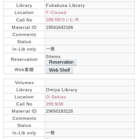
Library
Fukakusa Library
Location
F-Closed
188.59/カンヒ-R
Call No
Material ID
19541642166
Comments
Status
一般
In-Lib only
0items
Reservation
Reservation
Web書棚
Web Shelf
Volumes
Library
Omiya Library
Location
O-Sekiso
Call No
299.9/38
Material ID
29650183118
Comments
Status
一般
In-Lib only