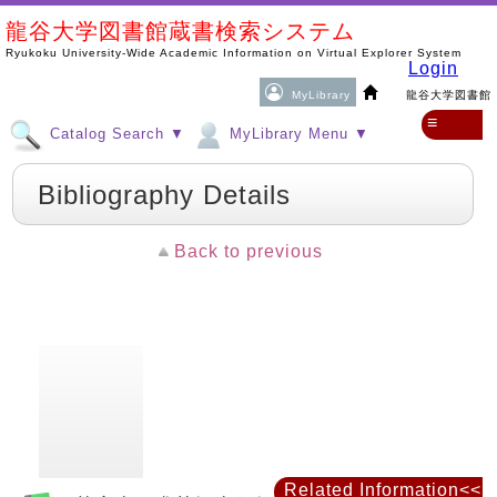
龍谷大学図書館蔵書検索システム
Ryukoku University-Wide Academic Information on Virtual Explorer System
Login
MyLibrary
龍谷大学図書館
≡
Catalog Search ▼
MyLibrary Menu ▼
Bibliography Details
Back to previous
Related Information<<