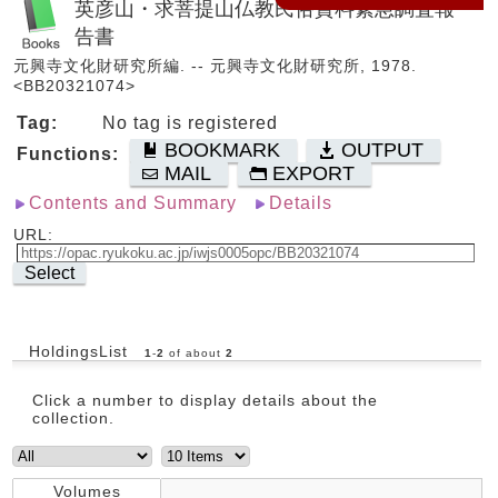
英彦山・求菩提山仏教民俗資料緊急調査報
告書
元興寺文化財研究所編. -- 元興寺文化財研究所, 1978.
<BB20321074>
Tag:
No tag is registered
BOOKMARK
OUTPUT
Functions:
MAIL
EXPORT
Contents and Summary
Details
URL:
Select
HoldingsList
1
-
2
of about
2
Click a number to display details about the
collection.
Volumes