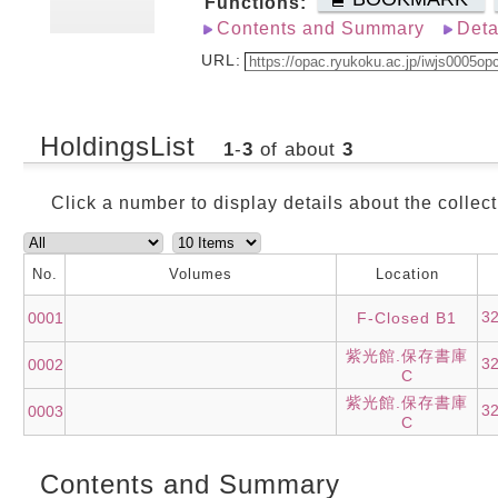
Functions:
Contents and Summary
Deta
URL:
HoldingsList
1
-
3
of about
3
Click a number to display details about the collect
No.
Volumes
Location
3
0001
F-Closed B1
紫光館.保存書庫
3
0002
C
紫光館.保存書庫
3
0003
C
Contents and Summary