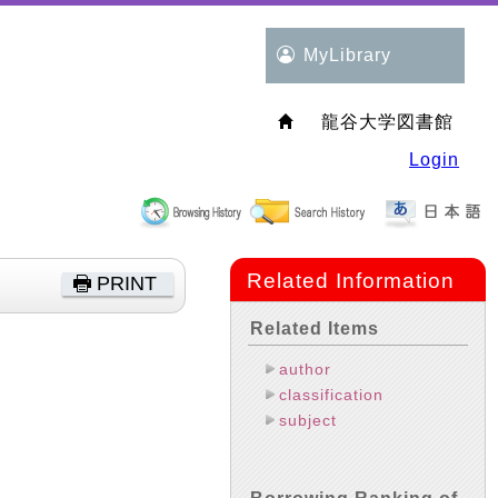
MyLibrary
龍谷大学図書館
Login
Related Information
PRINT
Related Items
author
classification
subject