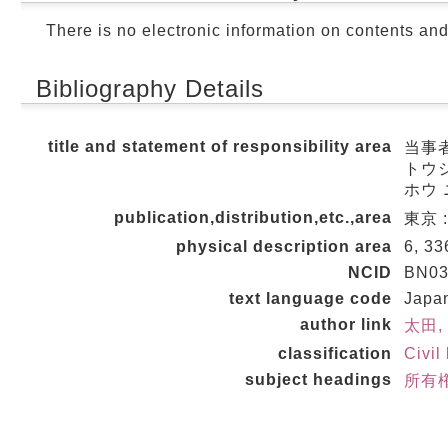
There is no electronic information on contents an
Bibliography Details
title and statement of responsibility area
当事
トウジ
ホウ 
publication,distribution,etc.,area
東京 :
physical description area
6, 33
NCID
BN03
text language code
Japa
author link
太田,
classification
Civil
subject headings
所有