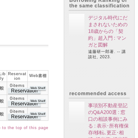
Borrowing Ranking of
the same classification
デジタル時代にだ
まされないための
18歳からの「契
約」超入門 : マン
ガと図解
遠藤研一郎著. -- 講
談社, 2023.
Lib
Reservat
Web書棚
ly
ion
0items
般
Web Shelf
Reservation
recommended access
0items
般
Web Shelf
Reservation
事項別不動産登記
0items
のQ&A200選 : 窓
般
Web Shelf
Reservation
口の相談事例にみ
る : 表示･所有権保
 to the top of this page
存/移転､更正･相