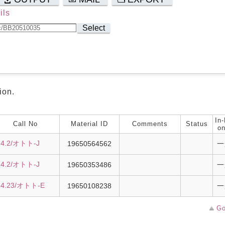
ils
Select
ion.
In-
Call No
Material ID
Comments
Status
on
24.2/オトト-J
19650564562
一
24.2/オトト-J
19650353486
一
24.23/オトト-E
19650108238
一
Go