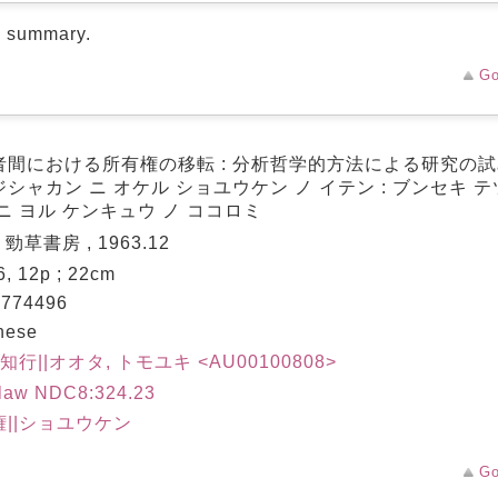
d summary.
Go
者間における所有権の移転 : 分析哲学的方法による研究の試み
シャカン ニ オケル ショユウケン ノ イテン : ブンセキ 
ニ ヨル ケンキュウ ノ ココロミ
 勁草書房 , 1963.12
6, 12p ; 22cm
774496
nese
 知行||オオタ, トモユキ <AU00100808>
 law NDC8:324.23
権||ショユウケン
Go