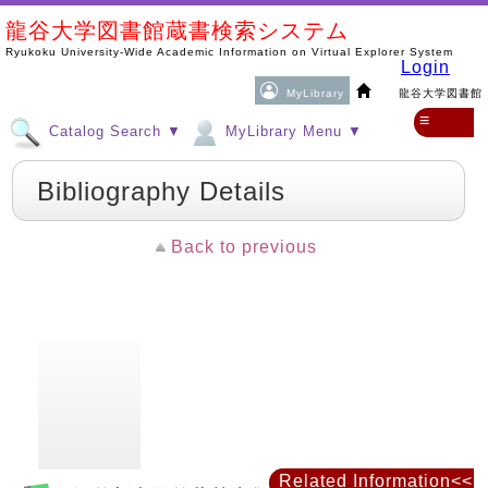
龍谷大学図書館蔵書検索システム
Ryukoku University-Wide Academic Information on Virtual Explorer System
Login
MyLibrary
龍谷大学図書館
≡
Catalog Search ▼
MyLibrary Menu ▼
Bibliography Details
Back to previous
Related Information<<