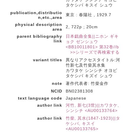
タケシバ キスイ シュウ
publication,distributio
東京 : 春陽社 , 1929.7
n,etc.,area
physical description
2, 722p ; 20cm
area
parent bibliography
日本戯曲全集||ニホン ギキ
link
ョク ゼンシュウ
<BB10011801> 第32巻//b
>>シリーズで再検索する
variant titles
異なりアクセスタイトル:河
竹新七及竹柴其水集
カワタケ シンシチ オヨビ
タケシバ キズイ シュウ
note
著作代表者: 竹柴金作
NCID
BN02381308
text language code
Japanese
author link
河竹, 新七(3世)||カワタケ,
シンシチ <AU00133764>
author link
竹柴, 其水(1847-1923)||タ
ケシバ, キスイ
<AU00133765>