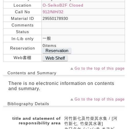
Location
O-SeikoB2F Closed
Call No
912/NIH/32
Material ID
29550178930
Comments
Status
一般
In-Lib only
0items
Reservation
Reservation
Web書棚
Web Shelf
Go to the top of this page
Contents and Summary
There is no electronic information on contents
and summary.
Go to the top of this page
Bibliography Details
title and statement of
河竹新七及竹柴其水集 / [河
responsibility area
竹新七, 竹柴其水著]
カワタケ シンシチ オヨビ