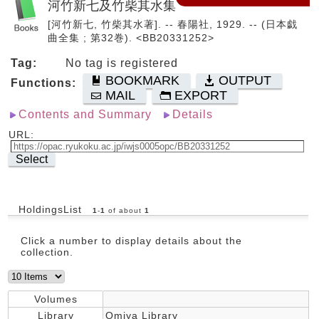
河竹新七及竹柴其水集
[河竹新七, 竹柴其水著]. -- 春陽社, 1929. -- (日本戯
曲全集 ; 第32巻). <BB20331252>
Tag:
No tag is registered
BOOKMARK
OUTPUT
Functions:
MAIL
EXPORT
Contents and Summary
Details
URL:
Select
HoldingsList
1
-
1
of about
1
Click a number to display details about the
collection.
Volumes
Library
Omiya Library