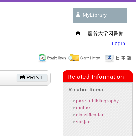
MyLibrary
龍谷大学図書館
Login
Related Information
PRINT
Related Items
parent bibliography
author
classification
subject