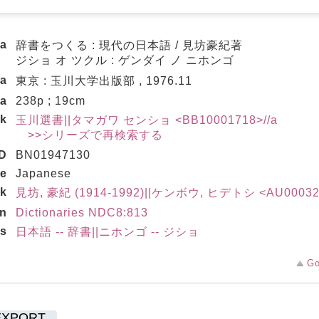
ea
辞書をつくる : 現代の日本語 / 見坊豪紀著
ジショ オ ツクル : ゲンダイ ノ ニホンゴ
ea
東京 : 玉川大学出版部 , 1976.11
ea
238p ; 19cm
nk
玉川選書||タマガワ センショ <BB10001718>//a
>>シリーズで再検索する
D
BN01947130
de
Japanese
nk
見坊, 豪紀 (1914-1992)||ケンボウ, ヒデトシ <AU00032
on
Dictionaries NDC8:813
gs
日本語 -- 辞書||ニホンゴ -- ジショ
Go
EXPORT