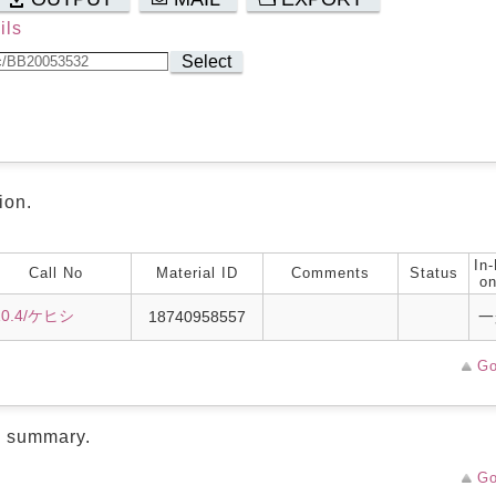
ils
Select
ion.
In-
Call No
Material ID
Comments
Status
on
10.4/ケヒシ
18740958557
一
Go
d summary.
Go