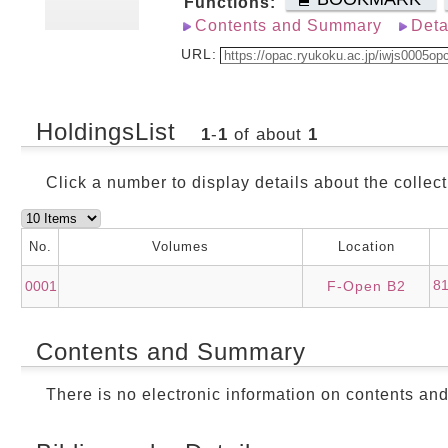
Functions:
Contents and Summary
Deta
URL:
HoldingsList
1
-
1
of about
1
Click a number to display details about the collect
No.
Volumes
Location
8
0001
F-Open B2
Contents and Summary
There is no electronic information on contents an