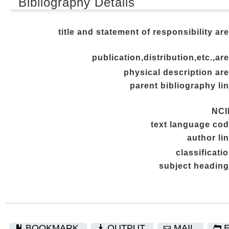
Bibliography Details
title and statement of responsibility ar
publication,distribution,etc.,ar
physical description ar
parent bibliography li
NCI
text language co
author li
classificati
subject headin
BOOKMARK
OUTPUT
MAIL