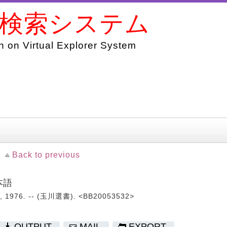
書検索システム
 on Virtual Explorer System
Back to previous
本語
76. -- (玉川選書). <BB20053532>
OUTPUT
MAIL
EXPORT