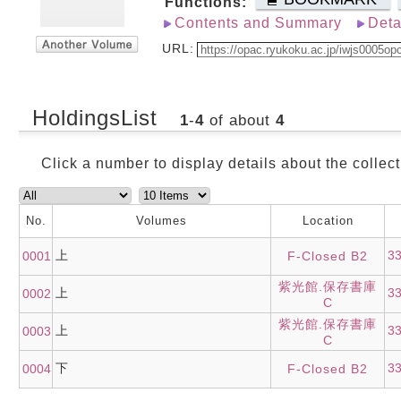
Functions:
Contents and Summary
Deta
URL:
HoldingsList
1
-
4
of about
4
Click a number to display details about the collect
No.
Volumes
Location
上
3
0001
F-Closed B2
紫光館.保存書庫
上
3
0002
C
紫光館.保存書庫
上
3
0003
C
下
3
0004
F-Closed B2