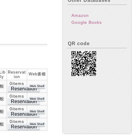
Other Databases
Amazon
Google Books
QR code
Lib
Reservat
Web書棚
ly
ion
0items
般
Web Shelf
Reservation
0items
般
Web Shelf
Reservation
0items
般
Web Shelf
Reservation
0items
般
Web Shelf
Reservation