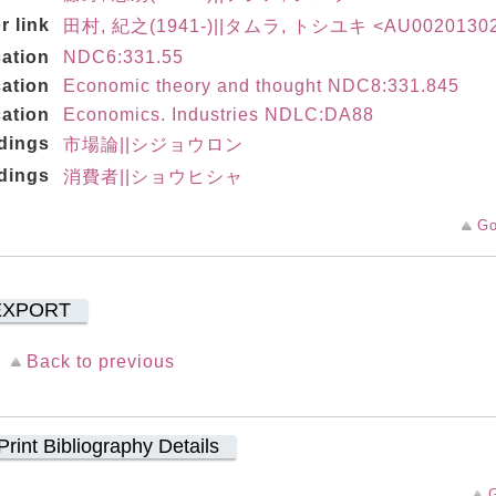
r link
田村, 紀之(1941-)||タムラ, トシユキ <AU0020130
cation
NDC6:331.55
cation
Economic theory and thought NDC8:331.845
cation
Economics. Industries NDLC:DA88
dings
市場論||シジョウロン
dings
消費者||ショウヒシャ
Go
EXPORT
Back to previous
Print Bibliography Details
G