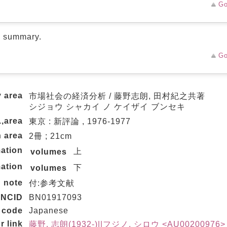
Go
d summary.
Go
y area
市場社会の経済分析 / 藤野志朗, 田村紀之共著
シジョウ シャカイ ノ ケイザイ ブンセキ
.,area
東京 : 新評論 , 1976-1977
n area
2冊 ; 21cm
ation
上
volumes
ation
下
volumes
note
付:参考文献
NCID
BN01917093
 code
Japanese
r link
藤野, 志朗(1932-)||フジノ, シロウ <AU00200976>