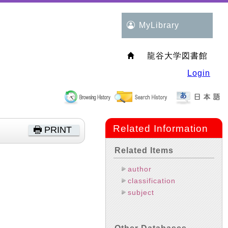
MyLibrary
龍谷大学図書館
Login
Related Information
PRINT
Related Items
author
classification
subject