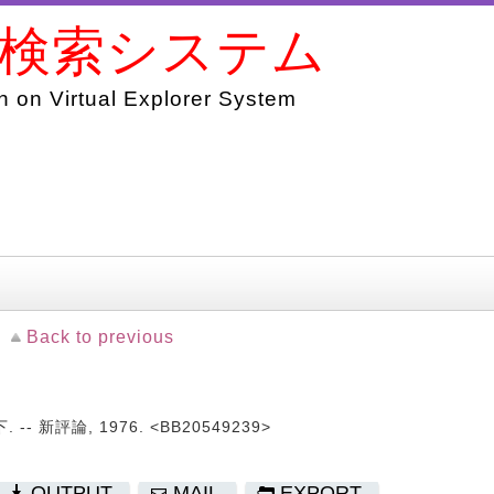
書検索システム
 on Virtual Explorer System
Back to previous
-- 新評論, 1976. <BB20549239>
OUTPUT
MAIL
EXPORT