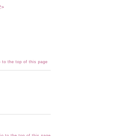
2>
 to the top of this page
o to the top of this page