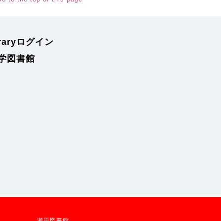
braryログイン
学図書館
瀬田図書館