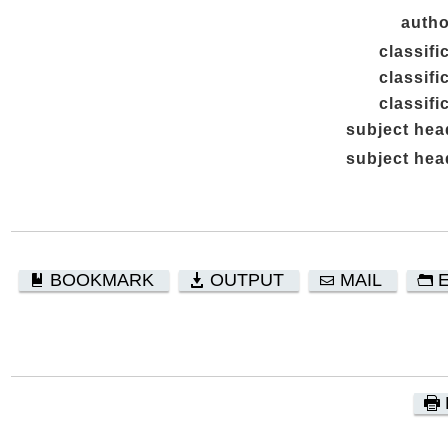
autho
classifi
classifi
classifi
subject hea
subject hea
BOOKMARK
OUTPUT
MAIL