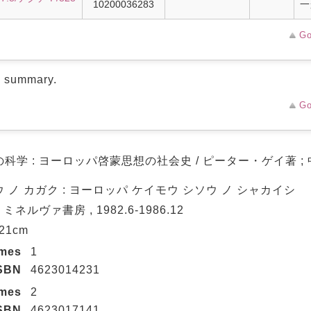
10200036283
一
Go
d summary.
Go
科学 : ヨーロッパ啓蒙思想の社会史 / ピーター・ゲイ著 ; 
 ノ カガク : ヨーロッパ ケイモウ シソウ ノ シャカイシ
 ミネルヴァ書房 , 1982.6-1986.12
 21cm
umes
1
SBN
4623014231
umes
2
SBN
4623017141