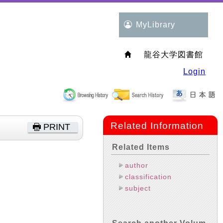
MyLibrary
龍谷大学図書館
Login
Related Information
PRINT
Related Items
author
classification
subject