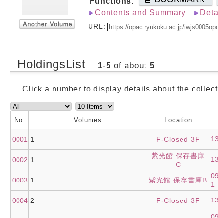
Functions:
Contents and Summary
Deta
URL:
HoldingsList
1
-
5
of about
5
Click a number to display details about the collect
No.
Volumes
Location
1
0001
1
F-Closed 3F
紫光館.保存書庫
1
0002
1
C
0
0003
1
紫光館.保存書庫B
1
1
0004
2
F-Closed 3F
0