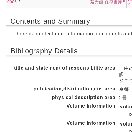
0005
2
紫光館.保存書庫B
2
Contents and Summary
There is no electronic information on contents an
Bibliography Details
title and statement of responsibility area
自由の
訳
ジユウ
publication,distribution,etc.,area
京都 :
physical description area
2冊 ;
Volume Information
vol
I
Volume Information
vol
I