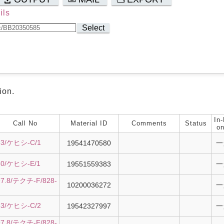
ils
Select
ion.
In-
Call No
Material ID
Comments
Status
on
33/ケヒシ-C/1
19541470580
一
30/ケヒシ-E/1
19551559383
一
97.8/テクチ-F/828-
10200036272
一
33/ケヒシ-C/2
19542327997
一
97.8/テクチ-F/828-