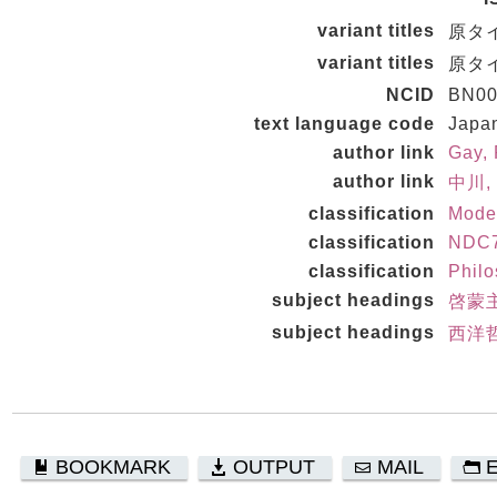
variant titles
原タイト
variant titles
原タイト
NCID
BN00
text language code
Japa
author link
Gay,
author link
中川,
classification
Mode
classification
NDC7
classification
Phil
subject headings
啓蒙
subject headings
西洋哲
BOOKMARK
OUTPUT
MAIL