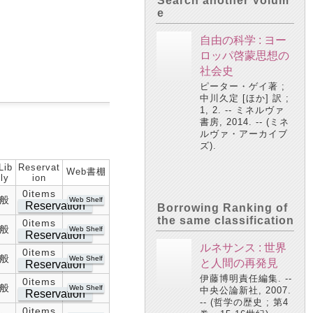
Search another Volum
e
自由の科学 : ヨー
ロッパ啓蒙思想の
社会史
ピーター・ゲイ著 ;
中川久定 [ほか] 訳 ;
1, 2. -- ミネルヴァ
書房, 2014. -- (ミネ
ルヴァ・アーカイブ
ズ).
Lib
Reservat
Web書棚
ly
ion
0items
般
Web Shelf
Reservation
Borrowing Ranking of
the same classification
0items
般
Web Shelf
Reservation
ルネサンス : 世界
0items
般
Web Shelf
と人間の再発見
Reservation
伊藤博明責任編集. --
0items
般
Web Shelf
中央公論新社, 2007.
Reservation
-- (哲学の歴史 ; 第4
0items