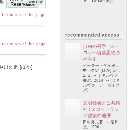
巻 . 15-16世紀).
般
Web Shelf
Reservation
 to the top of this page
recommended access
 to the top of this page
自由の科学 : ヨー
ロッパ啓蒙思想の
社会史
ピーター・ゲイ著 ;
中川久定 [ほか]
中川久定 [ほか] 訳 ;
1, 2. -- ミネルヴァ
書房, 2014. -- (ミネ
ルヴァ・アーカイブ
ズ).
文明社会と公共精
神 : スコットラン
ド啓蒙の地層
田中秀夫著. -- 昭和
堂, 1996.