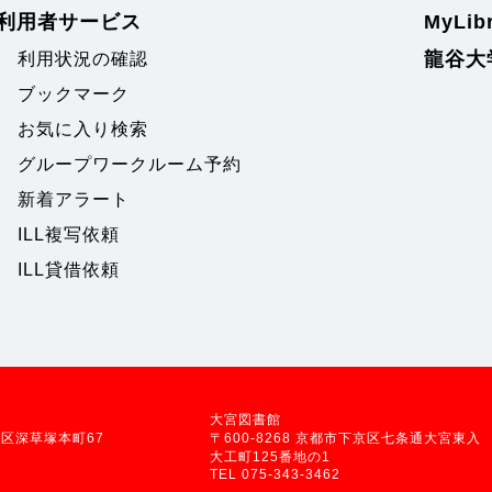
利用者サービス
MyLi
龍谷大
利用状況の確認
ブックマーク
お気に入り検索
グループワークルーム予約
新着アラート
ILL複写依頼
ILL貸借依頼
大宮図書館
伏見区深草塚本町67
〒600-8268 京都市下京区七条通大宮東入
大工町125番地の1
TEL 075-343-3462