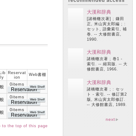
recommended access
大漢和辞典
[諸橋轍次著] ; 鎌田
正, 米山寅太郎編 ; :
セット, 語彙索引, 補
巻. -- 大修館書店,
1990.
大漢和辞典
諸橋轍次著 ; 巻1 -
索引. -- 縮寫版. -- 大
修館書店, 1966.
Lib
Reservat
Web書棚
ly
ion
大漢和辞典
0items
般
Web Shelf
Reservation
諸橋轍次著 ; : セッ
ト - 索引. -- 修訂第2
0items
般
版, 米山寅太郎修訂.
Web Shelf
Reservation
-- 大修館書店, 1989.
0items
般
Web Shelf
Reservation
next
 to the top of this page