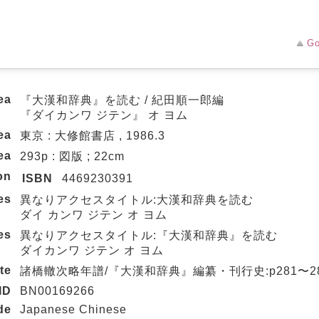
Go
ea
『大漢和辞典』を読む / 紀田順一郎編
『ダイカンワ ジテン』 オ ヨム
ea
東京 : 大修館書店 , 1986.3
ea
293p : 図版 ; 22cm
on
ISBN
4469230391
les
異なりアクセスタイトル:大漢和辞典を読む
ダイ カンワ ジテン オ ヨム
les
異なりアクセスタイトル:『大漢和辞典』を読む
ダイカンワ ジテン オ ヨム
te
諸橋轍次略年譜/『大漢和辞典』編纂・刊行史:p281〜2
ID
BN00169266
de
Japanese Chinese