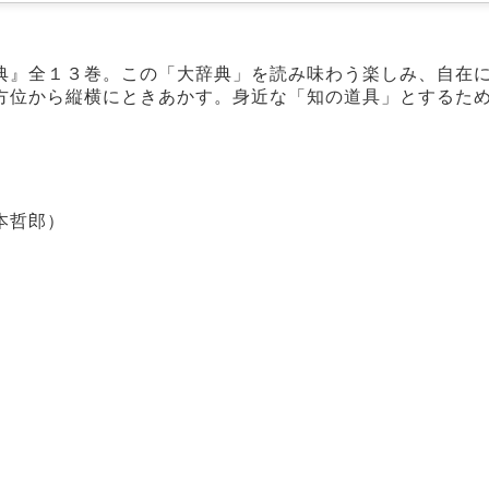
典』全１３巻。この「大辞典」を読み味わう楽しみ、自在
方位から縦横にときあかす。身近な「知の道具」とするた
本哲郎）