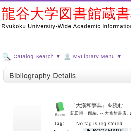
龍谷大学図書館蔵
Ryukoku University-Wide Academic Information
Catalog Search ▼
MyLibrary Menu ▼
Bibliography Details
『大漢和辞典』を読む
紀田順一郎編. -- 大修館書店, 19
Tag:
No tag is registered
BOOKMARK