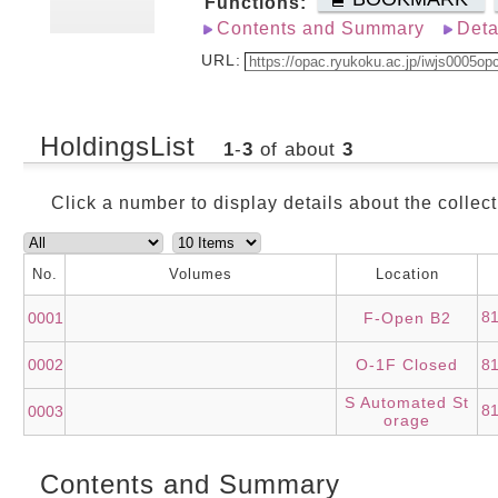
Functions:
Contents and Summary
Deta
URL:
HoldingsList
1
-
3
of about
3
Click a number to display details about the collect
No.
Volumes
Location
8
0001
F-Open B2
0002
O-1F Closed
81
S Automated St
8
0003
orage
Contents and Summary