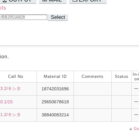
ils
Select
ion.
In-
Call No
Material ID
Comments
Status
on
13.2/キシタ
18742031696
一
0.1/15
29650678618
一
11.2/キシタ
38840083214
一
Go