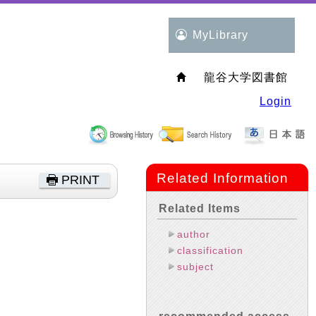
MyLibrary
龍谷大学図書館
Login
Related Information
PRINT
Related Items
author
classification
subject