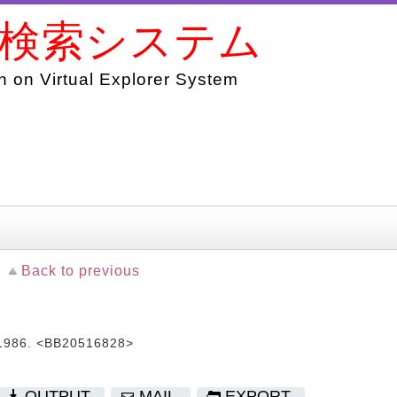
書検索システム
 on Virtual Explorer System
Back to previous
86. <BB20516828>
OUTPUT
MAIL
EXPORT