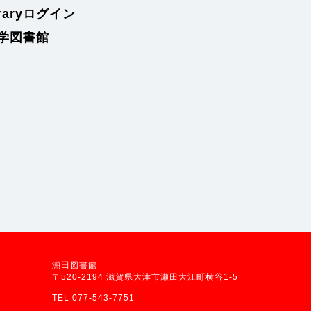
braryログイン
学図書館
瀬田図書館
〒520-2194 滋賀県大津市瀬田大江町横谷1-5
TEL 077-543-7751