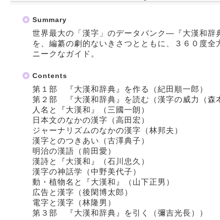
Summary
世界最大の「漢字」のデータバンク―『大漢和辞
を、編纂の劇的ないきさつとともに、３６０度全
ニークなガイド。
Contents
第１部 『大漢和辞典』を作る（紀田順一郎）
第２部 『大漢和辞典』を読む（漢字の威力（森
人名と『大漢和』（三國一朗）
日本文のなかの漢字（高田宏）
ジャーナリズムのなかの漢字（林邦夫）
漢字とのつきあい（古澤典子）
明治の漢語（前田愛）
漢詩と『大漢和』（石川忠久）
漢字の神話学（中野美代子）
動・植物名と『大漢和』（山下正男）
広告と漢字（後閑博太郎）
電字と漢字（林隆男）
第３部 『大漢和辞典』を引く（彌吉光長））