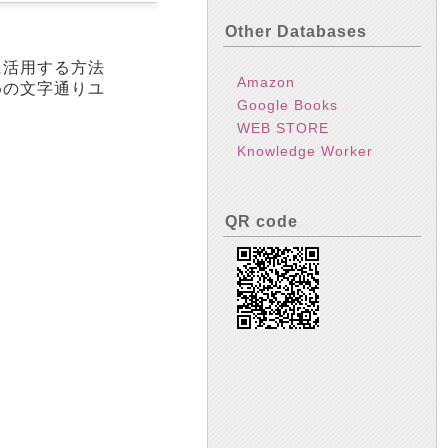
Other Databases
に活用する方法
Amazon
めの文字通りユ
Google Books
WEB STORE
Knowledge Worker
QR code