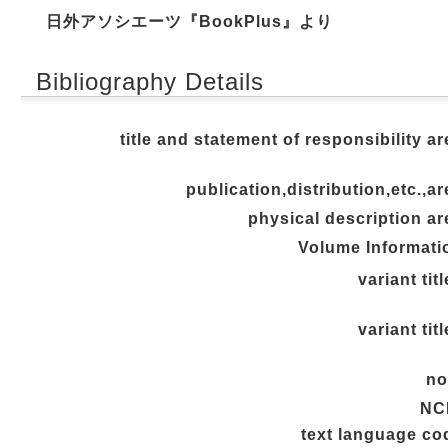
日外アソシエーツ『BookPlus』より
Bibliography Details
title and statement of responsibility ar
publication,distribution,etc.,ar
physical description ar
Volume Informati
variant tit
variant tit
no
NC
text language co