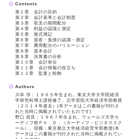
Contents
第１章 会計の目的
第２章 会計基準と会計制度
第３章 収支の期間配分
第４章 利益の認識と測定
第５章 複式簿記
第６章 資産・負債の認識・測定
第７章 費用配分のバリエーション
第８章 資本会計
第９章 決算書の分析
第１０章 会計単位
第１１章 会計情報の役立ち
第１２章 監査と粉飾
Authors
川本 淳：１９６５年生まれ。東京大学大学院経済
学研究科博士課程修了。元学習院大学経済学部教授
（２０１４年逝去）(本データはこの書籍が刊行さ
れた当時に掲載されていたものです)
野口 昌良：１９６７年生まれ。ウェールズ大学カ
ーディフ校Ｐｈ．Ｄ．（カーディフ・ビジネススク
ール）。現職：東京都立大学経済経営学部教授(本
データはこの書籍が刊行された当時に掲載されてい