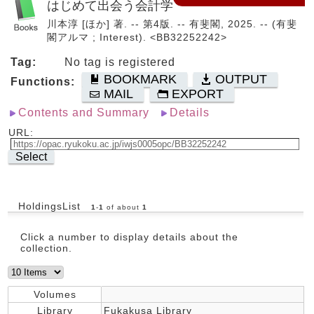
はじめて出会う会計学
川本淳 [ほか] 著. -- 第4版. -- 有斐閣, 2025. -- (有斐
閣アルマ ; Interest). <BB32252242>
Tag:
No tag is registered
BOOKMARK
OUTPUT
Functions:
MAIL
EXPORT
Contents and Summary
Details
URL:
Select
HoldingsList
1
-
1
of about
1
Click a number to display details about the
collection.
Volumes
Library
Fukakusa Library