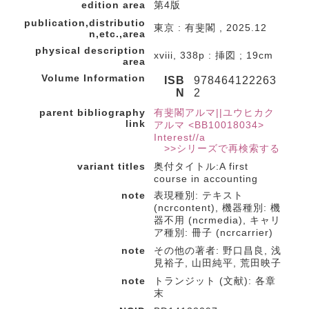
edition area
第4版
publication,distributio
東京 : 有斐閣 , 2025.12
n,etc.,area
physical description
xviii, 338p : 挿図 ; 19cm
area
Volume Information
ISB
978464122263
N
2
parent bibliography
有斐閣アルマ||ユウヒカク
link
アルマ <BB10018034>
Interest//a
>>シリーズで再検索する
variant titles
奥付タイトル:A first
course in accounting
note
表現種別: テキスト
(ncrcontent), 機器種別: 機
器不用 (ncrmedia), キャリ
ア種別: 冊子 (ncrcarrier)
note
その他の著者: 野口昌良, 浅
見裕子, 山田純平, 荒田映子
note
トランジット (文献): 各章
末