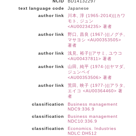
NCID
BD14132297
text language code
Japanese
author link
川本, 淳 (1965-2014)||カワ
モト, ジュン
<AU00234235> 著者
author link
野口, 昌良 (1967-)||ノグチ,
マサヨシ <AU00353505>
著者
author link
浅見, 裕子||アサミ, ユウコ
<AU00437811> 著者
author link
山田, 純平 (1974-)||ヤマダ,
ジュンペイ
<AU00353506> 著者
author link
荒田, 映子 (1977-)||アラタ,
エイコ <AU00364460> 著
者
classification
Business management
NDC9:336.9
classification
Business management
NDC10:336.9
classification
Economics. Industries
NDLC:DH512