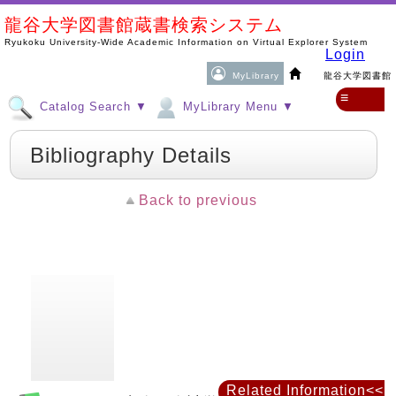
龍谷大学図書館蔵書検索システム
Ryukoku University-Wide Academic Information on Virtual Explorer System
Login
MyLibrary
龍谷大学図書館
≡
Catalog Search ▼
MyLibrary Menu ▼
Bibliography Details
Back to previous
Related Information<<