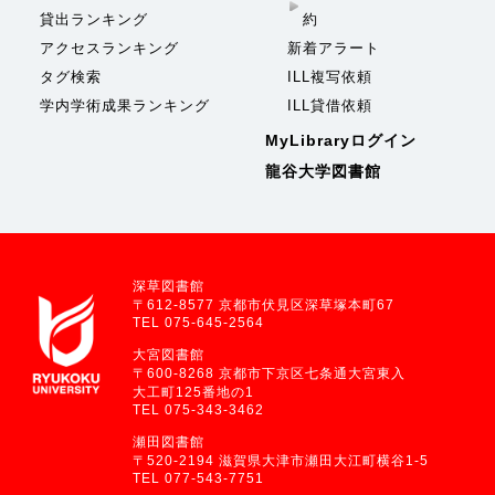
貸出ランキング
約
アクセスランキング
新着アラート
タグ検索
ILL複写依頼
学内学術成果ランキング
ILL貸借依頼
MyLibraryログイン
龍谷大学図書館
深草図書館
〒612-8577 京都市伏見区深草塚本町67
TEL 075-645-2564
大宮図書館
〒600-8268 京都市下京区七条通大宮東入
大工町125番地の1
TEL 075-343-3462
瀬田図書館
〒520-2194 滋賀県大津市瀬田大江町横谷1-5
TEL 077-543-7751