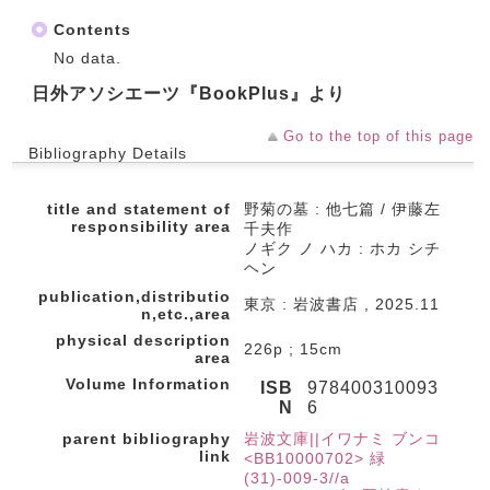
Contents
No data.
日外アソシエーツ『BookPlus』より
Go to the top of this page
Bibliography Details
title and statement of
野菊の墓 : 他七篇 / 伊藤左
responsibility area
千夫作
ノギク ノ ハカ : ホカ シチ
ヘン
publication,distributio
東京 : 岩波書店 , 2025.11
n,etc.,area
physical description
226p ; 15cm
area
Volume Information
ISB
978400310093
N
6
parent bibliography
岩波文庫||イワナミ ブンコ
link
<BB10000702> 緑
(31)-009-3//a