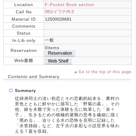
Location
F-Pocket Book section
081/イワナ/9-3
Call No
Material ID
12500028681
Comments
Status
一般
In-Lib only
0items
Reservation
Reservation
Web書棚
Web Shelf
Go to the top of this page
Contents and Summary
Summary
従姉弟同士の淡い初恋とその悲劇的結末を、農村の
景色とともに鮮やかに描写した「野菊の墓」。その
他、娘を水難で失った体験を元に執筆した「奈々
子」、生きるための積極的避難の思考を繊細に描く
「廃める」、迫りくる水の恐怖を克明に記録した
「水害雑録」など、左千夫の多彩な小説世界を味わ
える７篇を収録。