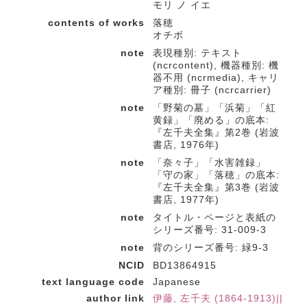
モリ ノ イエ
contents of works
落穂
オチボ
note
表現種別: テキスト
(ncrcontent), 機器種別: 機
器不用 (ncrmedia), キャリ
ア種別: 冊子 (ncrcarrier)
note
「野菊の墓」「浜菊」「紅
黄録」「廃める」の底本:
『左千夫全集』第2巻 (岩波
書店, 1976年)
note
「奈々子」「水害雑録」
「守の家」「落穂」の底本:
『左千夫全集』第3巻 (岩波
書店, 1977年)
note
タイトル・ページと表紙の
シリーズ番号: 31-009-3
note
背のシリーズ番号: 緑9-3
NCID
BD13864915
text language code
Japanese
author link
伊藤, 左千夫 (1864-1913)||