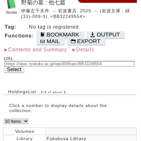
野菊の墓 : 他七篇
伊藤左千夫作. -- 岩波書店, 2025. -- (岩波文庫 ; 緑
(31)-009-3). <BB32249554>
Tag:
No tag is registered
BOOKMARK
OUTPUT
Functions:
MAIL
EXPORT
Contents and Summary
Details
URL:
Select
HoldingsList
1
-
1
of about
1
Click a number to display details about the
collection.
Volumes
Library
Fukakusa Library