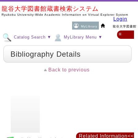
龍谷大学図書館蔵書検索システム
Ryukoku University-Wide Academic Information on Virtual Explorer System
Login
MyLibrary
龍谷大学図書館
≡
Catalog Search ▼
MyLibrary Menu ▼
Bibliography Details
Back to previous
Related Information<<