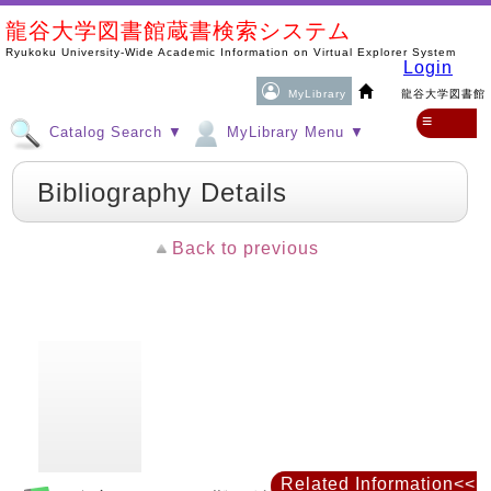
龍谷大学図書館蔵書検索システム
Ryukoku University-Wide Academic Information on Virtual Explorer System
Login
MyLibrary
龍谷大学図書館
≡
Catalog Search ▼
MyLibrary Menu ▼
Bibliography Details
Back to previous
Related Information<<