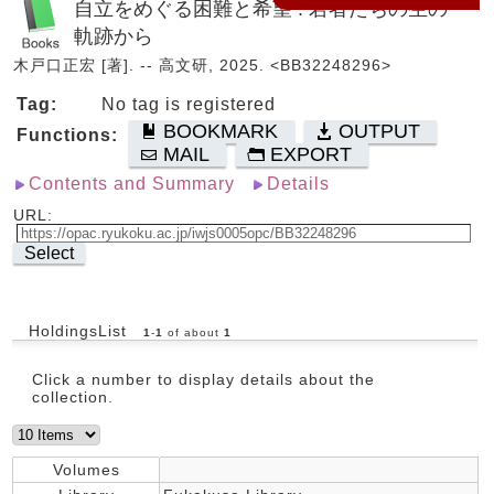
自立をめぐる困難と希望 : 若者たちの生の
軌跡から
木戸口正宏 [著]. -- 高文研, 2025. <BB32248296>
Tag:
No tag is registered
BOOKMARK
OUTPUT
Functions:
MAIL
EXPORT
Contents and Summary
Details
URL:
Select
HoldingsList
1
-
1
of about
1
Click a number to display details about the
collection.
Volumes