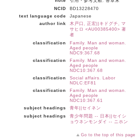
note
引用・参考文献: 各章末
NCID
BD13228470
text language code
Japanese
author link
木戸口, 正宏||キドグチ, マ
サヒロ <AU00385400> 著
者
classification
Family. Man and woman.
Aged people
NDC9:367.68
classification
Family. Man and woman.
Aged people
NDC10:367.68
classification
Social affairs. Labor
NDLC:EF81
classification
Family. Man and woman.
Aged people
NDC10:367.61
subject headings
青年||セイネン
subject headings
青少年問題 -- 日本||セイシ
ョウネンモンダイ -- ニホン
Go to the top of this page