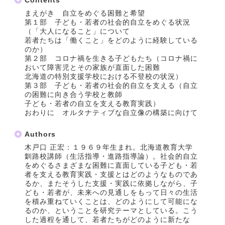
Contents
まえがき 自立をめぐる困難と希望
第１部 子ども・若者の社会的自立をめぐる状況
（「大人になること」について
若者たちは「働くこと」をどのように経験している
のか）
第２部 コロナ禍を生きる子どもたち（コロナ禍に
おいて障害児とその家族が直面した困難
北海道の特別支援学校における不登校の状況）
第３部 子ども・若者の社会的自立を支える（自立
の困難に向き合う学校と教師
子ども・若者の自立を支える教育実践）
おわりに オルタナティブな自立像の構築に向けて
Authors
木戸口 正宏：１９６９年生まれ。北海道教育大学
釧路校講師（生活指導・進路指導論）。社会的自立
をめぐるさまざまな困難に直面している子ども・若
者を支える教育実践・支援とはどのようなものであ
るか、またそうした支援・実践に依拠しながら、子
ども・若者が、未来への見通しをもって日々の生活
を積み重ねていくことは、どのようにして可能にな
るのか、ということを研究テーマとしている。こう
した過程を通して、若者たちがどのように新たな