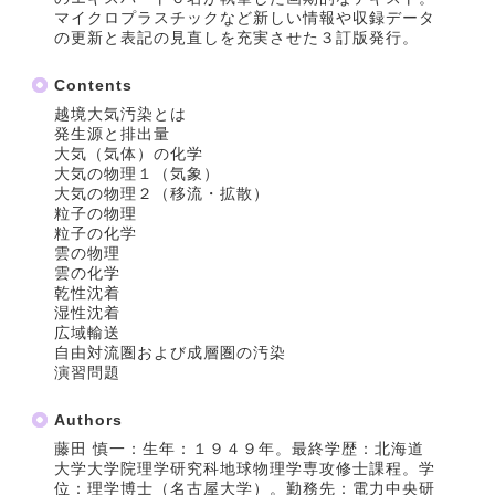
マイクロプラスチックなど新しい情報や収録データ
の更新と表記の見直しを充実させた３訂版発行。
Contents
越境大気汚染とは
発生源と排出量
大気（気体）の化学
大気の物理１（気象）
大気の物理２（移流・拡散）
粒子の物理
粒子の化学
雲の物理
雲の化学
乾性沈着
湿性沈着
広域輸送
自由対流圏および成層圏の汚染
演習問題
Authors
藤田 慎一：生年：１９４９年。最終学歴：北海道
大学大学院理学研究科地球物理学専攻修士課程。学
位：理学博士（名古屋大学）。勤務先：電力中央研