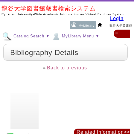
龍谷大学図書館蔵書検索システム
Ryukoku University-Wide Academic Information on Virtual Explorer System
Login
MyLibrary
龍谷大学図書館
≡
Catalog Search ▼
MyLibrary Menu ▼
Bibliography Details
Back to previous
Related Information<<