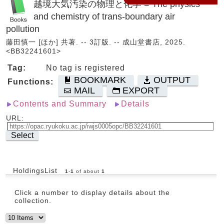
越境大気汚染の物理と化学 = The physics
and chemistry of trans-boundary air
pollution
藤田慎一 [ほか] 共著. -- 3訂版. -- 成山堂書店, 2025.
<BB32241601>
Tag:
No tag is registered
BOOKMARK
OUTPUT
Functions:
MAIL
EXPORT
Contents and Summary
Details
URL:
Select
HoldingsList
1
-
1
of about
1
Click a number to display details about the
collection.