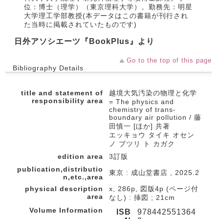
位：博士（理学）（東京理科大学）。勤務先：明星
大学理工学部教授(本データはこの書籍が刊行され
た当時に掲載されていたものです)
日外アソシエーツ『BookPlus』より
Go to the top of this page
Bibliography Details
title and statement of
越境大気汚染の物理と化学
responsibility area
= The physics and
chemistry of trans-
boundary air pollution / 藤
田慎一 [ほか] 共著
エッキョウ タイキ オセン
ノ ブツリ ト カガク
edition area
3訂版
publication,distributio
東京 : 成山堂書店 , 2025.2
n,etc.,area
physical description
x, 286p, 図版4p (ページ付
area
なし) : 挿図 ; 21cm
Volume Information
ISB
978442551364