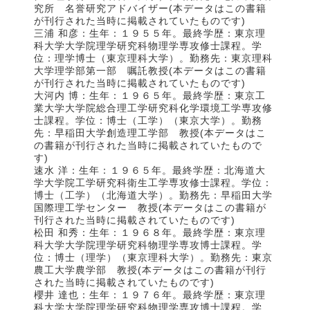
究所 名誉研究アドバイザー(本データはこの書籍
が刊行された当時に掲載されていたものです)
三浦 和彦：生年：１９５５年。最終学歴：東京理
科大学大学院理学研究科物理学専攻修士課程。学
位：理学博士（東京理科大学）。勤務先：東京理科
大学理学部第一部 嘱託教授(本データはこの書籍
が刊行された当時に掲載されていたものです)
大河内 博：生年：１９６５年。最終学歴：東京工
業大学大学院総合理工学研究科化学環境工学専攻修
士課程。学位：博士（工学）（東京大学）。勤務
先：早稲田大学創造理工学部 教授(本データはこ
の書籍が刊行された当時に掲載されていたもので
す)
速水 洋：生年：１９６５年。最終学歴：北海道大
学大学院工学研究科衛生工学専攻修士課程。学位：
博士（工学）（北海道大学）。勤務先：早稲田大学
国際理工学センター 教授(本データはこの書籍が
刊行された当時に掲載されていたものです)
松田 和秀：生年：１９６８年。最終学歴：東京理
科大学大学院理学研究科物理学専攻博士課程。学
位：博士（理学）（東京理科大学）。勤務先：東京
農工大学農学部 教授(本データはこの書籍が刊行
された当時に掲載されていたものです)
櫻井 達也：生年：１９７６年。最終学歴：東京理
科大学大学院理学研究科物理学専攻博士課程。学