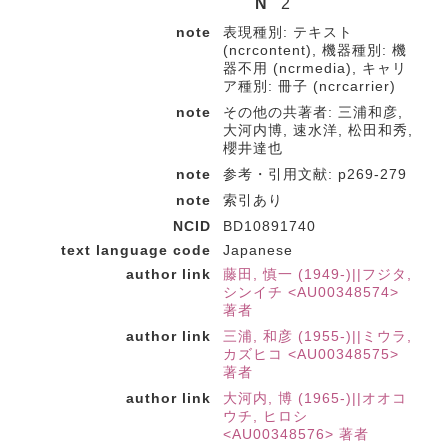
N
2
note
表現種別: テキスト
(ncrcontent), 機器種別: 機
器不用 (ncrmedia), キャリ
ア種別: 冊子 (ncrcarrier)
note
その他の共著者: 三浦和彦,
大河内博, 速水洋, 松田和秀,
櫻井達也
note
参考・引用文献: p269-279
note
索引あり
NCID
BD10891740
text language code
Japanese
author link
藤田, 慎一 (1949-)||フジタ,
シンイチ <AU00348574>
著者
author link
三浦, 和彦 (1955-)||ミウラ,
カズヒコ <AU00348575>
著者
author link
大河内, 博 (1965-)||オオコ
ウチ, ヒロシ
<AU00348576> 著者