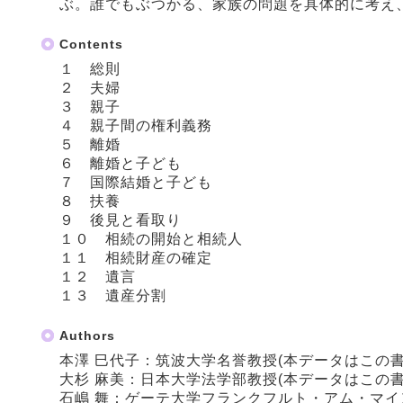
ぶ。誰でもぶつかる、家族の問題を具体的に考え
Contents
１ 総則
２ 夫婦
３ 親子
４ 親子間の権利義務
５ 離婚
６ 離婚と子ども
７ 国際結婚と子ども
８ 扶養
９ 後見と看取り
１０ 相続の開始と相続人
１１ 相続財産の確定
１２ 遺言
１３ 遺産分割
Authors
本澤 巳代子：筑波大学名誉教授(本データはこの
大杉 麻美：日本大学法学部教授(本データはこの
石嶋 舞：ゲーテ大学フランクフルト・アム・マ