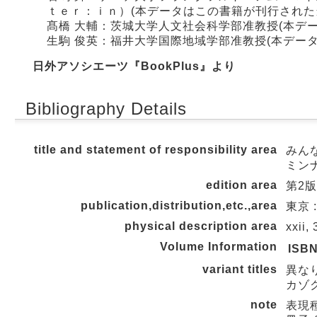
ｔｅｒ：ｉｎ）(本データはこの書籍が刊行された
髙橋 大輔：茨城大学人文社会科学部准教授(本デ
生駒 俊英：福井大学国際地域学部准教授(本デー
日外アソシエーツ『BookPlus』より
Bibliography Details
title and statement of responsibility area
みんな
ミン
edition area
第2版
publication,distribution,etc.,area
東京 :
physical description area
xxii,
Volume Information
ISB
variant titles
異な
カゾク
note
表現種