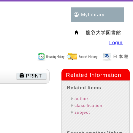
MyLibrary
龍谷大学図書館
Login
Related Information
PRINT
Related Items
author
classification
subject