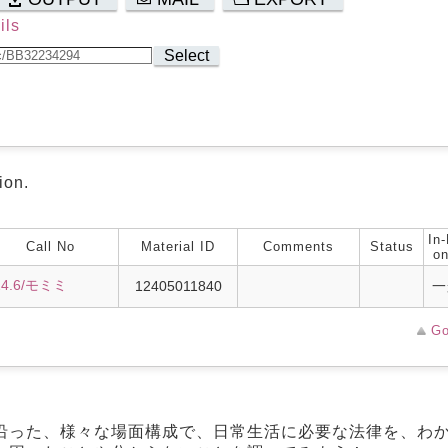
ils
Select
ion.
In-
Call No
Material ID
Comments
Status
on
24.6/モミミ
12405011840
一
Go
沿った、様々な場面構成で、日常生活に必要な法律を、わ