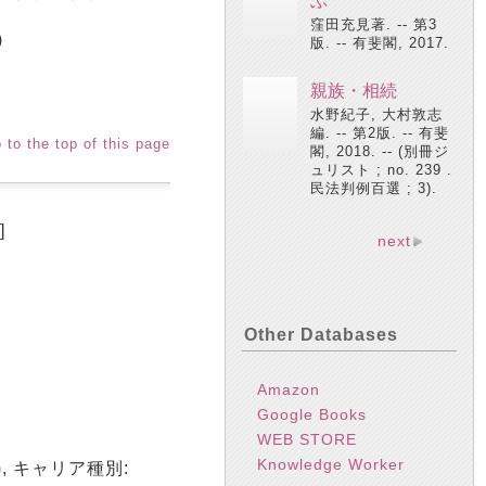
ぶ
窪田充見著. -- 第3
)
版. -- 有斐閣, 2017.
親族・相続
水野紀子, 大村敦志
編. -- 第2版. -- 有斐
 to the top of this page
閣, 2018. -- (別冊ジ
ュリスト ; no. 239 .
民法判例百選 ; 3).
]
next
Other Databases
Amazon
Google Books
WEB STORE
Knowledge Worker
a), キャリア種別: