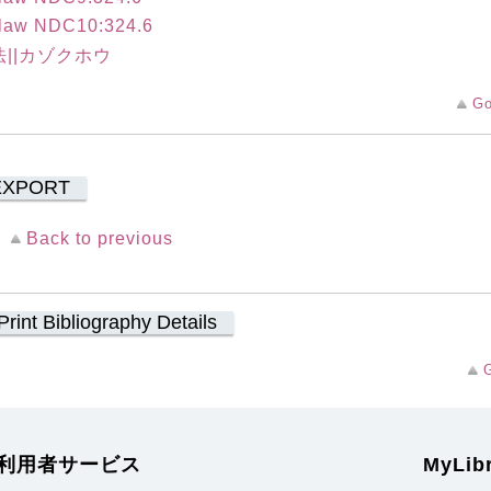
 law NDC10:324.6
||カゾクホウ
Go
EXPORT
Back to previous
Print Bibliography Details
G
利用者サービス
MyLi