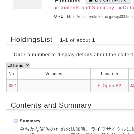
Functions:
Contents and Summary
Deta
URL:
HoldingsList
1
-
1
of about
1
Click a number to display details about the collect
No.
Volumes
Location
3
0001
F-Open B2
Contents and Summary
Summary
みぢかな家族のための法知識。ライフサイクルに