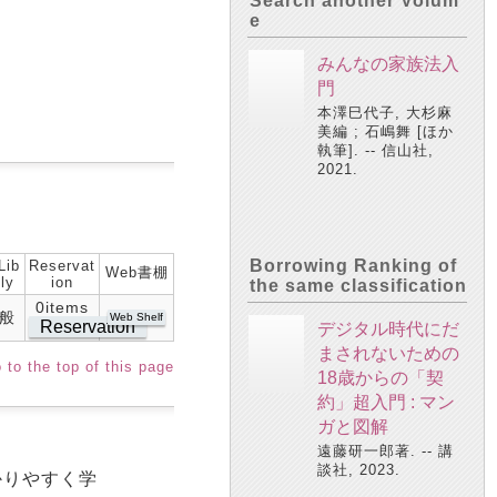
Search another Volum
e
みんなの家族法入
門
本澤巳代子, 大杉麻
美編 ; 石嶋舞 [ほか
執筆]. -- 信山社,
2021.
Borrowing Ranking of
Lib
Reservat
Web書棚
ly
ion
the same classification
0items
般
Web Shelf
Reservation
デジタル時代にだ
まされないための
 to the top of this page
18歳からの「契
約」超入門 : マン
ガと図解
遠藤研一郎著. -- 講
談社, 2023.
かりやすく学