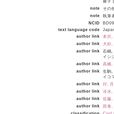
冊子 (n
note
その他
note
執筆
NCID
BD09
text language code
Japa
author link
本沢,
author link
大杉, 
author link
石嶋,
イシジ
author link
高橋,
author link
生駒,
イコマ
author link
付, 月
author link
冷水,
author link
佐藤, 
author link
田巻,
classification
Civil