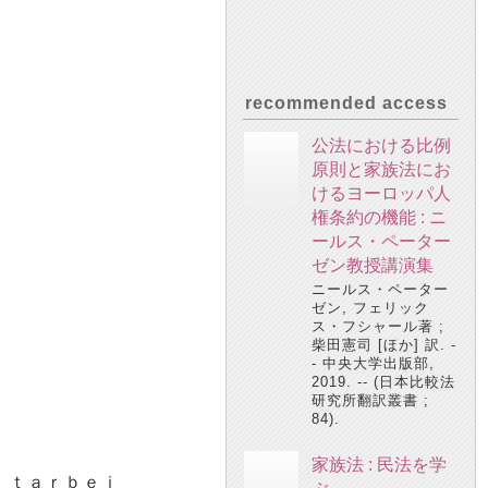
recommended access
公法における比例
原則と家族法にお
けるヨーロッパ人
権条約の機能 : ニ
ールス・ペーター
ゼン教授講演集
ニールス・ペーター
ゼン, フェリック
ス・フシャール著 ;
柴田憲司 [ほか] 訳. -
- 中央大学出版部,
2019. -- (日本比較法
研究所翻訳叢書 ;
84).
家族法 : 民法を学
ｉｔａｒｂｅｉ