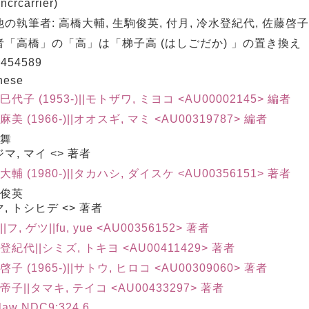
crcarrier)
の執筆者: 高橋大輔, 生駒俊英, 付月, 冷水登紀代, 佐藤啓子
者「高橋」の「高」は「梯子高 (はしごだか) 」の置き換え
454589
nese
 巳代子 (1953-)||モトザワ, ミヨコ <AU00002145> 編者
麻美 (1966-)||オオスギ, マミ <AU00319787> 編者
 舞
マ, マイ <> 著者
 大輔 (1980-)||タカハシ, ダイスケ <AU00356151> 著者
 俊英
, トシヒデ <> 著者
||フ, ゲツ||fu, yue <AU00356152> 著者
 登紀代||シミズ, トキヨ <AU00411429> 著者
啓子 (1965-)||サトウ, ヒロコ <AU00309060> 著者
 帝子||タマキ, テイコ <AU00433297> 著者
 law NDC9:324.6