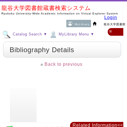
龍谷大学図書館蔵書検索システム
Ryukoku University-Wide Academic Information on Virtual Explorer System
Login
MyLibrary
龍谷大学図書館
≡
Catalog Search ▼
MyLibrary Menu ▼
Bibliography Details
Back to previous
Related Information<<