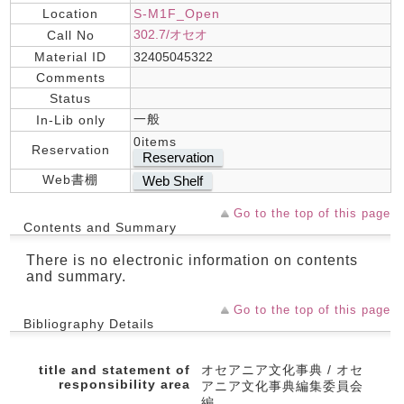
Location
S-M1F_Open
302.7/オセオ
Call No
Material ID
32405045322
Comments
Status
一般
In-Lib only
0items
Reservation
Reservation
Web書棚
Web Shelf
Go to the top of this page
Contents and Summary
There is no electronic information on contents
and summary.
Go to the top of this page
Bibliography Details
title and statement of
オセアニア文化事典 / オセ
responsibility area
アニア文化事典編集委員会
編