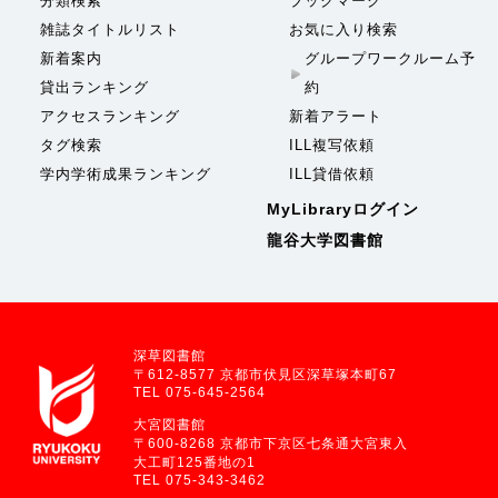
分類検索
ブックマーク
雑誌タイトルリスト
お気に入り検索
新着案内
グループワークルーム予
貸出ランキング
約
アクセスランキング
新着アラート
タグ検索
ILL複写依頼
学内学術成果ランキング
ILL貸借依頼
MyLibraryログイン
龍谷大学図書館
深草図書館
〒612-8577 京都市伏見区深草塚本町67
TEL 075-645-2564
大宮図書館
〒600-8268 京都市下京区七条通大宮東入
大工町125番地の1
TEL 075-343-3462