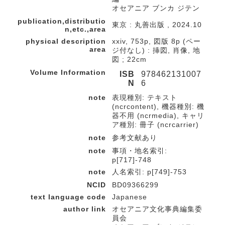
オセアニア ブンカ ジテン
publication,distributio
東京 : 丸善出版 , 2024.10
n,etc.,area
physical description
xxiv, 753p, 図版 8p (ペー
area
ジ付なし) : 挿図, 肖像, 地
図 ; 22cm
Volume Information
ISB
978462131007
N
6
note
表現種別: テキスト
(ncrcontent), 機器種別: 機
器不用 (ncrmedia), キャリ
ア種別: 冊子 (ncrcarrier)
note
参考文献あり
note
事項・地名索引:
p[717]-748
note
人名索引: p[749]-753
NCID
BD09366299
text language code
Japanese
author link
オセアニア文化事典編集委
員会