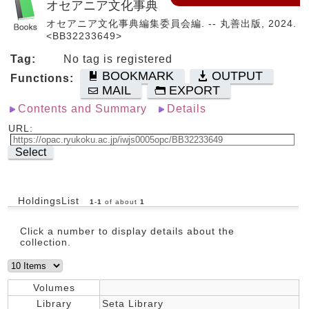
オセアニア文化事典
オセアニア文化事典編集委員会編. -- 丸善出版, 2024.
<BB32233649>
Tag:
No tag is registered
BOOKMARK
OUTPUT
Functions:
MAIL
EXPORT
Contents and Summary
Details
URL:
Select
HoldingsList
1
-
1
of about
1
Click a number to display details about the
collection.
Volumes
Library
Seta Library