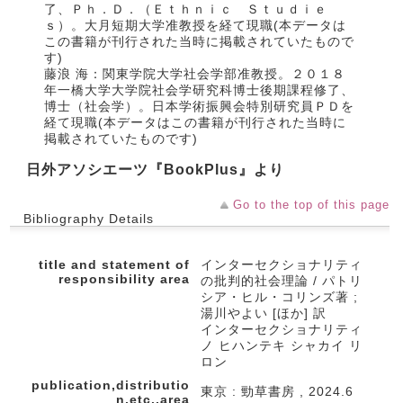
了、Ｐｈ．Ｄ．（Ｅｔｈｎｉｃ Ｓｔｕｄｉｅ
ｓ）。大月短期大学准教授を経て現職(本データは
この書籍が刊行された当時に掲載されていたもので
す)
藤浪 海：関東学院大学社会学部准教授。２０１８
年一橋大学大学院社会学研究科博士後期課程修了、
博士（社会学）。日本学術振興会特別研究員ＰＤを
経て現職(本データはこの書籍が刊行された当時に
掲載されていたものです)
日外アソシエーツ『BookPlus』より
Go to the top of this page
Bibliography Details
title and statement of
インターセクショナリティ
responsibility area
の批判的社会理論 / パトリ
シア・ヒル・コリンズ著 ;
湯川やよい [ほか] 訳
インターセクショナリティ
ノ ヒハンテキ シャカイ リ
ロン
publication,distributio
東京 : 勁草書房 , 2024.6
n,etc.,area