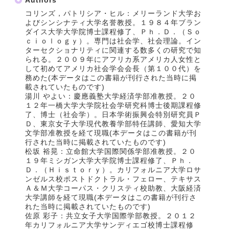
Authors
コリンズ，パトリシア・ヒル：メリーランド大学お
よびシンシナティ大学名誉教授。１９８４年ブラン
ダイス大学大学院博士課程修了、Ｐｈ．Ｄ．（Ｓｏ
ｃｉｏｌｏｇｙ）。専門は社会学、社会理論。イン
ターセクショナリティに関連する数多くの研究で知
られる。２００９年にアフリカ系アメリカ人女性と
して初めてアメリカ社会学会会長（第１００代）を
務めた(本データはこの書籍が刊行された当時に掲
載されていたものです)
湯川 やよい：慶應義塾大学経済学部准教授。２０
１２年一橋大学大学院社会学研究科博士後期課程修
了、博士（社会学）。日本学術振興会特別研究員Ｐ
Ｄ、東京女子大学現代教養学部特任講師、愛知大学
文学部准教授を経て現職(本データはこの書籍が刊
行された当時に掲載されていたものです)
松坂 裕晃：立命館大学国際関係学部准教授。２０
１９年ミシガン大学大学院博士課程修了、Ｐｈ．
Ｄ．（Ｈｉｓｔｏｒｙ）。カリフォルニア大学ロサ
ンゼルス校ポストドクトラル・フェロー、テキサス
Ａ＆Ｍ大学コーパス・クリスティ校助教、大阪経済
大学講師を経て現職(本データはこの書籍が刊行さ
れた当時に掲載されていたものです)
佐原 彩子：共立女子大学国際学部教授。２０１２
年カリフォルニア大学サンディエゴ校博士課程修