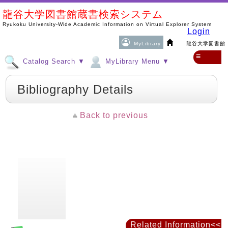
龍谷大学図書館蔵書検索システム
Ryukoku University-Wide Academic Information on Virtual Explorer System
Login
MyLibrary
龍谷大学図書館
≡
Catalog Search ▼
MyLibrary Menu ▼
Bibliography Details
Back to previous
Related Information<<