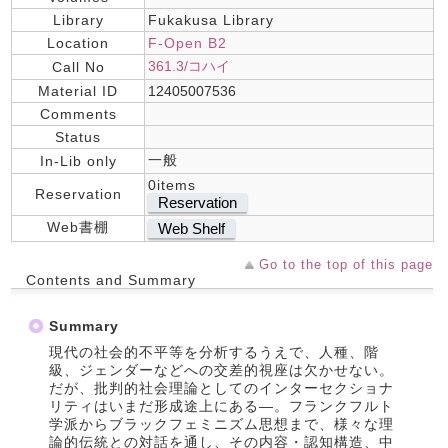
Library
Fukakusa Library
Location
F-Open B2
361.3/コハイ
Call No
Material ID
12405007536
Comments
Status
一般
In-Lib only
0items
Reservation
Reservation
Web書棚
Web Shelf
Go to the top of this page
Contents and Summary
Summary
現代の社会的不平等を分析するうえで、人種、階
級、ジェンダーなどへの交差的視座は欠かせない。
だが、批判的社会理論としてのインターセクショナ
リティはいまだ形成途上にある―。フランクフルト
学派からブラックフェミニズム思想まで、様々な理
論的伝統との対話を通し、その内容・認知構造、中