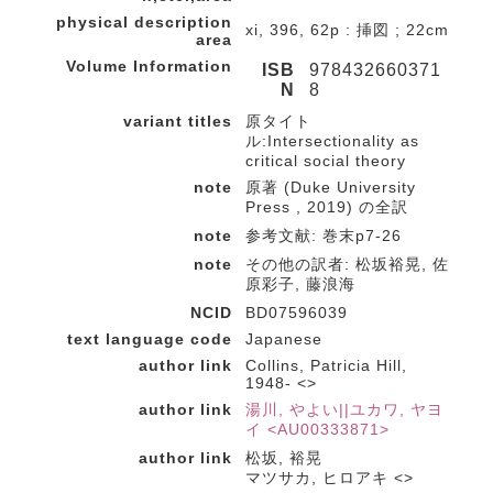
physical description
xi, 396, 62p : 挿図 ; 22cm
area
Volume Information
ISB
978432660371
N
8
variant titles
原タイト
ル:Intersectionality as
critical social theory
note
原著 (Duke University
Press , 2019) の全訳
note
参考文献: 巻末p7-26
note
その他の訳者: 松坂裕晃, 佐
原彩子, 藤浪海
NCID
BD07596039
text language code
Japanese
author link
Collins, Patricia Hill,
1948- <>
author link
湯川, やよい||ユカワ, ヤヨ
イ <AU00333871>
author link
松坂, 裕晃
マツサカ, ヒロアキ <>