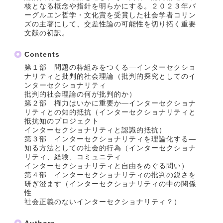
核となる概念や指針を明らかにする。２０２３年バ
ーグルエン哲学・文化賞を受賞した社会学者コリン
ズの主著にして、交差性論の可能性を切り拓く重要
文献の初訳。
Contents
第１部 問題の枠組みをつくる―インターセクショ
ナリティと批判的社会理論（批判的探究としてのイ
ンターセクショナリティ
批判的社会理論の何が批判的か）
第２部 権力はいかに重要か―インターセクショナ
リティとの知的抵抗（インターセクショナリティと
抵抗知のプロジェクト
インターセクショナリティと認識的抵抗）
第３部 インターセクショナリティを理論化する―
知る方法としての社会的行為（インターセクショナ
リティ、経験、コミュニティ
インターセクショナリティと自由をめぐる問い）
第４部 インターセクショナリティの批判の鋭さを
研ぎ澄ます（インターセクショナリティの中の関係
性
社会正義のないインターセクショナリティ？）