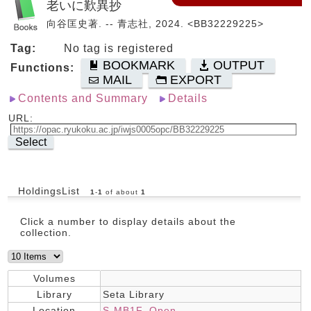
老いに歎異抄
向谷匡史著. -- 青志社, 2024. <BB32229225>
Tag:
No tag is registered
BOOKMARK
OUTPUT
Functions:
MAIL
EXPORT
Contents and Summary
Details
URL:
Select
HoldingsList
1
-
1
of about
1
Click a number to display details about the
collection.
Volumes
Library
Seta Library
Location
S-MB1F_Open