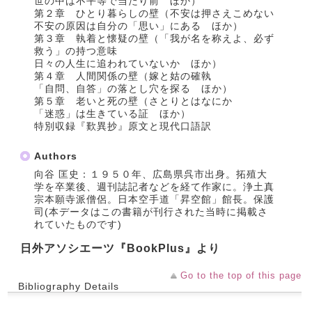
世の中は不平等で当たり前 ほか）
第２章 ひとり暮らしの壁（不安は押さえこめない
不安の原因は自分の「思い」にある ほか）
第３章 執着と懐疑の壁（「我が名を称えよ、必ず
救う」の持つ意味
日々の人生に追われていないか ほか）
第４章 人間関係の壁（嫁と姑の確執
「自問、自答」の落とし穴を探る ほか）
第５章 老いと死の壁（さとりとはなにか
「迷惑」は生きている証 ほか）
特別収録『歎異抄』原文と現代口語訳
Authors
向谷 匡史：１９５０年、広島県呉市出身。拓殖大
学を卒業後、週刊誌記者などを経て作家に。浄土真
宗本願寺派僧侶。日本空手道「昇空館」館長。保護
司(本データはこの書籍が刊行された当時に掲載さ
れていたものです)
日外アソシエーツ『BookPlus』より
Go to the top of this page
Bibliography Details