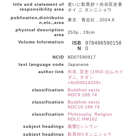
title and statement of
老いに歎異抄 / 向谷匡史著
responsibility area
オイ ニ タンニショウ
publication,distributio
東京 : 青志社 , 2024.6
n,etc.,area
physical description
253p ; 19cm
area
Volume Information
ISB
978486590158
N
0
NCID
BD07590917
text language code
Japanese
author link
向谷, 匡史 (1950-)||ムカイ
ダニ, タダシ
<AU00014339>
classification
Buddhist sects
NDC9:188.74
classification
Buddhist sects
NDC10:188.74
classification
Philosophy. Religion
NDLC:HM162
subject headings
親鸞||シンラン
subject headings
歎異抄||タンニショウ