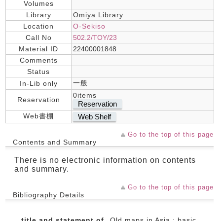
Volumes
Library
Omiya Library
Location
O-Sekiso
Call No
502.2/TOY/23
Material ID
22400001848
Comments
Status
一般
In-Lib only
0items
Reservation
Reservation
Web書棚
Web Shelf
Go to the top of this page
Contents and Summary
There is no electronic information on contents
and summary.
Go to the top of this page
Bibliography Details
title and statement of
Old maps in Asia : basic