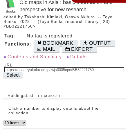
Old maps in Asia : basic information and
perspective for new research
edited by Takahashi Kimiaki, Ōsawa Akihiro. -- Toyo
Bunko, 2023. -- (Toyo Bunko research library ; 23).
<BB32221750>
Tag:
No tag is registered
BOOKMARK
OUTPUT
Functions:
MAIL
EXPORT
Contents and Summary
Details
URL:
Select
HoldingsList
1
-
1
of about
1
Click a number to display details about the
collection.