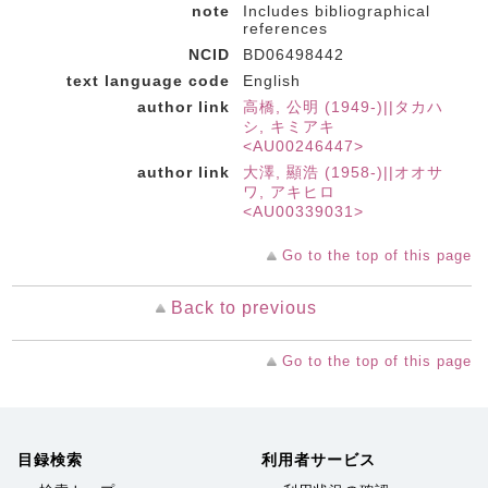
note
Includes bibliographical
references
NCID
BD06498442
text language code
English
author link
高橋, 公明 (1949-)||タカハ
シ, キミアキ
<AU00246447>
author link
大澤, 顯浩 (1958-)||オオサ
ワ, アキヒロ
<AU00339031>
Go to the top of this page
Back to previous
Go to the top of this page
目録検索
利用者サービス