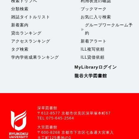
検索トップへ
利用状況の確認
分類検索
ブックマーク
雑誌タイトルリスト
お気に入り検索
新着案内
グループワークルーム予
貸出ランキング
約
アクセスランキング
新着アラート
タグ検索
ILL複写依頼
学内学術成果ランキング
ILL貸借依頼
MyLibraryログイン
龍谷大学図書館
深草図書館
〒612-8577 京都市伏見区深草塚本町67
TEL 075-645-2564
大宮図書館
〒600-8268 京都市下京区七条通大宮東入
大工町125番地の1