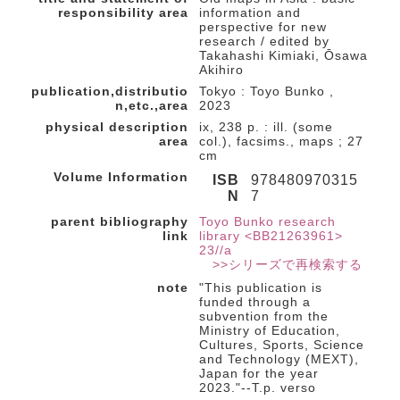
responsibility area
information and
perspective for new
research / edited by
Takahashi Kimiaki, Ōsawa
Akihiro
publication,distributio
Tokyo : Toyo Bunko ,
n,etc.,area
2023
physical description
ix, 238 p. : ill. (some
area
col.), facsims., maps ; 27
cm
Volume Information
ISB
978480970315
N
7
parent bibliography
Toyo Bunko research
link
library <BB21263961>
23//a
>>シリーズで再検索する
note
"This publication is
funded through a
subvention from the
Ministry of Education,
Cultures, Sports, Science
and Technology (MEXT),
Japan for the year
2023."--T.p. verso