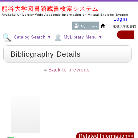
龍谷大学図書館蔵書検索システム
Ryukoku University-Wide Academic Information on Virtual Explorer System
Login
MyLibrary
龍谷大学図書館
≡
Catalog Search ▼
MyLibrary Menu ▼
Bibliography Details
Back to previous
Related Information<<