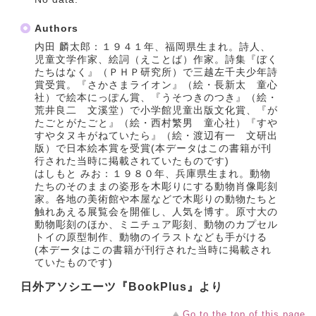
Authors
内田 麟太郎：１９４１年、福岡県生まれ。詩人、
児童文学作家、絵詞（えことば）作家。詩集『ぼく
たちはなく』（ＰＨＰ研究所）で三越左千夫少年詩
賞受賞。『さかさまライオン』（絵・長新太 童心
社）で絵本にっぽん賞、『うそつきのつき』（絵・
荒井良二 文溪堂）で小学館児童出版文化賞、『が
たごとがたごと』（絵・西村繁男 童心社）『すや
すやタヌキがねていたら』（絵・渡辺有一 文研出
版）で日本絵本賞を受賞(本データはこの書籍が刊
行された当時に掲載されていたものです)
はしもと みお：１９８０年、兵庫県生まれ。動物
たちのそのままの姿形を木彫りにする動物肖像彫刻
家。各地の美術館や本屋などで木彫りの動物たちと
触れあえる展覧会を開催し、人気を博す。原寸大の
動物彫刻のほか、ミニチュア彫刻、動物のカプセル
トイの原型制作、動物のイラストなども手がける
(本データはこの書籍が刊行された当時に掲載され
ていたものです)
日外アソシエーツ『BookPlus』より
Go to the top of this page