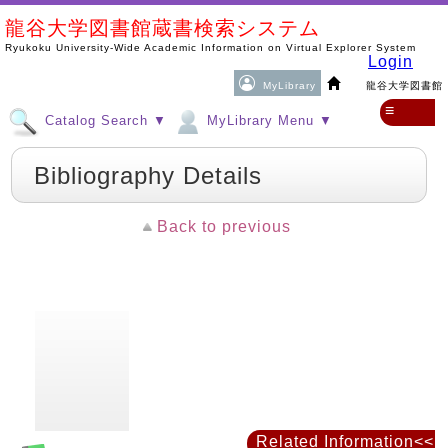
龍谷大学図書館蔵書検索システム
Ryukoku University-Wide Academic Information on Virtual Explorer System
Login
MyLibrary
龍谷大学図書館
≡
Catalog Search ▼
MyLibrary Menu ▼
Bibliography Details
Back to previous
Related Information<<