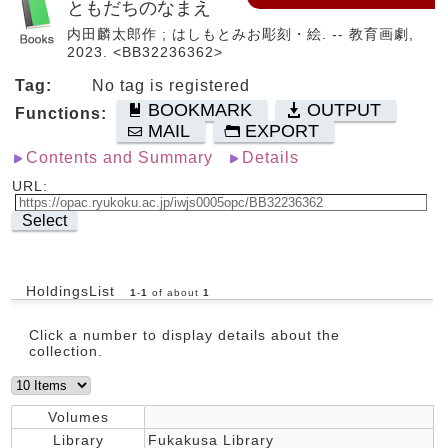
ともだちのなまえ
内田麟太郎作 ; はしもとみお彫刻・絵. -- 教育画劇,
2023. <BB32236362>
Tag:
No tag is registered
BOOKMARK
OUTPUT
Functions:
MAIL
EXPORT
Contents and Summary
Details
URL:
Select
HoldingsList
1
-
1
of about
1
Click a number to display details about the
collection.
Volumes
Library
Fukakusa Library