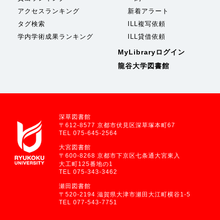
アクセスランキング
新着アラート
タグ検索
ILL複写依頼
学内学術成果ランキング
ILL貸借依頼
MyLibraryログイン
龍谷大学図書館
深草図書館
〒612-8577 京都市伏見区深草塚本町67
TEL 075-645-2564
大宮図書館
〒600-8268 京都市下京区七条通大宮東入
大工町125番地の1
TEL 075-343-3462
瀬田図書館
〒520-2194 滋賀県大津市瀬田大江町横谷1-5
TEL 077-543-7751