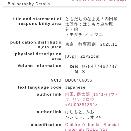
Bibliography Details
title and statement of
ともだちのなまえ / 内田麟
responsibility area
太郎作 ; はしもとみお彫
刻・絵
トモダチ ノ ナマエ
publication,distributio
東京 : 教育画劇 , 2023.11
n,etc.,area
physical description
[33p] ; 22×22cm
area
Volume Information
ISB
978477462287
N
3
NCID
BD06486035
text language code
Japanese
author link
内田, 麟太郎 (1941-)||ウチ
ダ, リンタロウ
<AU00351352>
author link
はしもと, みお
ハシモト, ミオ <>
classification
Children’s books. Special
materials NDLC:Y17