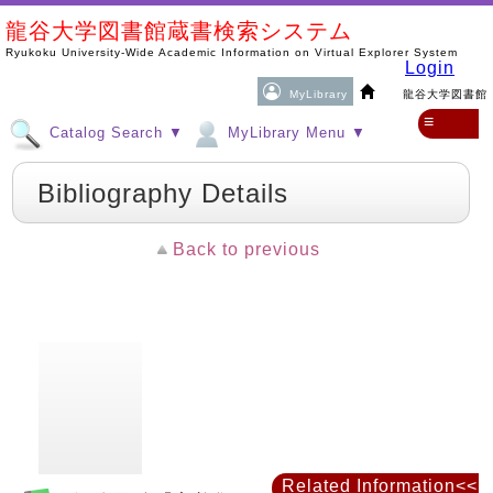
龍谷大学図書館蔵書検索システム
Ryukoku University-Wide Academic Information on Virtual Explorer System
Login
MyLibrary
龍谷大学図書館
≡
Catalog Search ▼
MyLibrary Menu ▼
Bibliography Details
Back to previous
Related Information<<