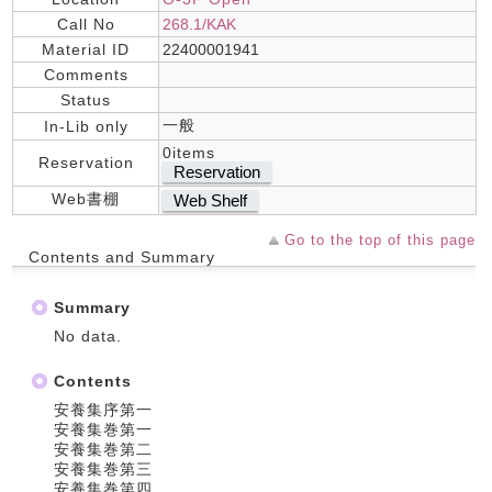
Call No
268.1/KAK
Material ID
22400001941
Comments
Status
一般
In-Lib only
0items
Reservation
Reservation
Web書棚
Web Shelf
Go to the top of this page
Contents and Summary
Summary
No data.
Contents
安養集序第一
安養集巻第一
安養集巻第二
安養集巻第三
安養集巻第四