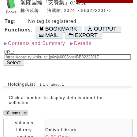
源隆国編『安養集』の研究
梯信暁著. -- 法藏館, 2024. <BB32222017>
Tag:
No tag is registered
BOOKMARK
OUTPUT
Functions:
MAIL
EXPORT
Contents and Summary
Details
URL:
Select
HoldingsList
1
-
1
of about
1
Click a number to display details about the
collection.
Volumes
Library
Omiya Library
Location
O-3F Open