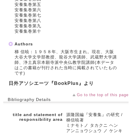
安養集巻第五
安養集巻第六
安養集巻第七
安養集巻第八
安養集巻第九
安養集巻第十
Authors
梯 信暁：１９５８年、大阪市生まれ。現在、大阪
大谷大学文学部教授、龍谷大学講師、武蔵野大学講
師、浄土真宗本願寺派中央仏教学院講師(本データ
はこの書籍が刊行された当時に掲載されていたもの
です)
日外アソシエーツ『BookPlus』より
Go to the top of this page
Bibliography Details
title and statement of
源隆国編『安養集』の研究 /
responsibility area
梯信暁著
ミナモトノ タカクニ ヘン
アンニョウシュウ ノ ケンキ