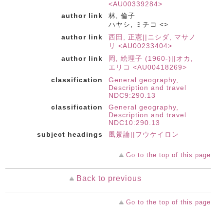
<AU00339284>
author link
林, 倫子
ハヤシ, ミチコ <>
author link
西田, 正憲||ニシダ, マサノ
リ <AU00233404>
author link
岡, 絵理子 (1960-)||オカ,
エリコ <AU00418269>
classification
General geography,
Description and travel
NDC9:290.13
classification
General geography,
Description and travel
NDC10:290.13
subject headings
風景論||フウケイロン
Go to the top of this page
Back to previous
Go to the top of this page