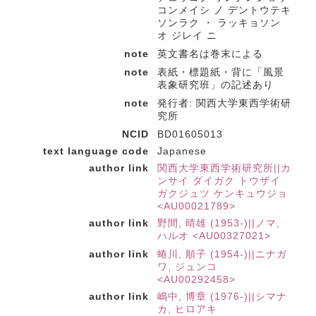
コンメイシ ノ デントウテキ
ソンラク ・ ラッキョソン
オ ジレイ ニ
note
英文書名は巻末による
note
表紙・標題紙・背に「風景
表象研究班」の記述あり
note
発行者: 関西大学東西学術研
究所
NCID
BD01605013
text language code
Japanese
author link
関西大学東西学術研究所||カ
ンサイ ダイガク トウザイ
ガクジュツ ケンキュウジョ
<AU00021789>
author link
野間, 晴雄 (1953-)||ノマ,
ハルオ <AU00327021>
author link
蜷川, 順子 (1954-)||ニナガ
ワ, ジュンコ
<AU00292458>
author link
嶋中, 博章 (1976-)||シマナ
カ, ヒロアキ