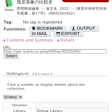
風景表象の比較史
野間晴雄編著. -- 遊文舎, 2023. -- (東西学術研究所研
究叢書 ; 第17号). <BB32202952>
Tag:
No tag is registered
BOOKMARK
OUTPUT
Functions:
MAIL
EXPORT
Contents and Summary
Details
URL:
Select
HoldingsList
1
-
1
of about
1
Click a number to display details about the
collection.
Volumes
Library
Omiya Library