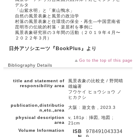
デルタ
「山紫水明」と「東山鴨水」
自然の風景表象と風景の政治学
村落の風景表象と住環境の保全・再生―中国雲南省
昆明市の伝統的村落・楽居村を事例に
風景表象研究班の３年間の活動（２０１９年４月〜
２０２２年３月）
日外アソシエーツ『BookPlus』より
Go to the top of this page
Bibliography Details
title and statement of
風景表象の比較史 / 野間晴
responsibility area
雄編著
フウケイ ヒョウショウ ノ
ヒカクシ
publication,distributio
大阪 : 遊文舎 , 2023.3
n,etc.,area
physical description
v, 181p : 挿図, 地図 ;
area
21cm
Volume Information
ISB
978491043334
N
9