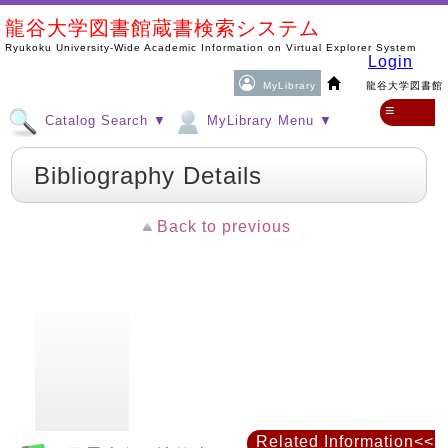
龍谷大学図書館蔵書検索システム
Ryukoku University-Wide Academic Information on Virtual Explorer System
Login
MyLibrary
龍谷大学図書館
≡
Catalog Search ▼
MyLibrary Menu ▼
Bibliography Details
Back to previous
Related Information<<