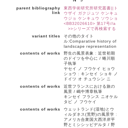
parent bibliography
東西学術研究所研究叢書||ト
link
ウザイ ガクジュツ ケンキュ
ウジョ ケンキュウ ソウショ
<BB32026610> 第17号//a
>>シリーズで再検索する
variant titles
その他のタイト
ル:Comparative history of
landscape representation
contents of works
野生の風景表象 : 近世初期
のドイツを中心に / 蜷川順
子執筆
ヤセイ ノ フウケイ ヒョウ
ショウ : キンセイ ショキ ノ
ドイツ オ チュウシン ニ
contents of works
近世フランスにおける旅の
風景 / 嶋中博章執筆
キンセイ フランス ニオケル
タビ ノ フウケイ
contents of works
ウェットランド(湿地)とウ
ィルダネス(荒野)の風景学 :
アメリカ合衆国大西洋岸平
野とミシシッピデルタ / 野