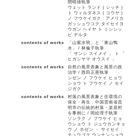
間晴雄執筆
ウェット ランド ( シッチ )
ト ウィルダネス ( コウヤ )
ノ フウケイガク : アメリカ
ガッシュウコク タイセイヨ
ウガン ヘイヤ ト ミシシッ
ピ デルタ
contents of works
「山紫水明」と「東山鴨
水」 / 林倫子執筆
「 サンシ スイメイ 」 ト 「
ヒガシヤマ オウスイ 」
contents of works
自然の風景表象と風景の政
治学 / 西田正憲執筆
シゼン ノ フウケイ ヒョウ
ショウ ト フウケイ ノ セイ
ジガク
contents of works
村落の風景表象と住環境の
保全・再生 : 中国雲南省昆
明市の伝統的村落・楽居村
を事例に / 岡絵理子執筆
ソンラク ノ フウケイ ヒョ
ウショウ ト ジュウカンキョ
ウ ノ ホゼン ・ サイセイ :
チュウゴク ウンナンショウ