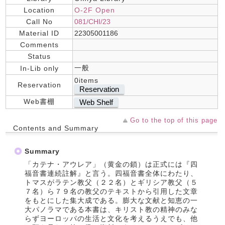
Location
O-2F Open
Call No
081/CHI/23
Material ID
22305001186
Comments
Status
一般
In-Lib only
0items
Reservation
Reservation
Web書棚
Web Shelf
Go to the top of this page
Contents and Summary
Summary
「カテナ・アウレア」（黄金の鎖）は正式には『四
福音書連続註解』と言う。四福音書全体にわたり、
トマスがラテン教父（２２名）とギリシア教父（５
７名）ら７９名の教父のテキストから引用した文章
をもとにした集大成である。膨大な文献と知恵の一
大パノラマである本書は、キリスト教の精神のみな
らずヨーロッパの生活と文化を考えるうえでも、他