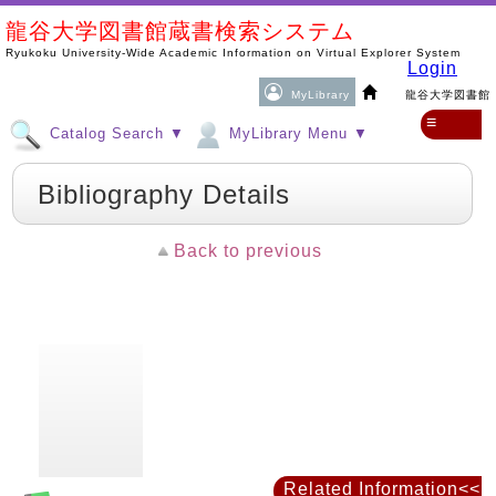
龍谷大学図書館蔵書検索システム
Ryukoku University-Wide Academic Information on Virtual Explorer System
Login
MyLibrary
龍谷大学図書館
≡
Catalog Search ▼
MyLibrary Menu ▼
Bibliography Details
Back to previous
Related Information<<