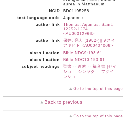
aurea in Matthaeum
NCID
BD01105258
text language code
Japanese
author link
Thomas, Aquinas, Saint,
1225?-1274
<AU00012966>
author link
保井, 亮人 (1982-)||ヤスイ,
アキヒト <AU00404008>
classification
Bible NDC9:193.61
classification
Bible NDC10:193.61
subject headings
聖書 -- 新約 -- 福音書||セイ
ショ -- シンヤク -- フクイ
ンショ
Go to the top of this page
Back to previous
Go to the top of this page