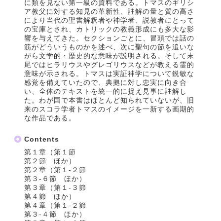
に類を見ない第一級の資料である。トマスのギリシ
ア教父に対する知見の革新性、註解の量と質の高さ
により当代の聖書解釈者や神学者、説教者にとって
の宝庫とされ、カトリックの教義形成にも多大な影
響を与えてきた。セクションごとに、冒頭では話の
筋がどういうものかを述べ、次に聖句の節を追いな
がら文学的・歴史的な意味が説明される。そして末
尾ではヒラリウスやグレゴリウスなどが教える霊的
意味が示される。トマスは実証神学について鋭敏な
感覚を備えていたので、典拠に対し忠実に向き合
い、全体のテキストを統一的に捉え見事に註解し
た。わが国で本書はほとんど知られていないが、旧
来のスコラ学者トマスのイメージを一新する画期的
な作品である。
Contents
第１章（第１節
第２節 ほか）
第２章（第１‐２節
第３‐６節 ほか）
第３章（第１‐３節
第４節 ほか）
第４章（第１‐２節
第３‐４節 ほか）