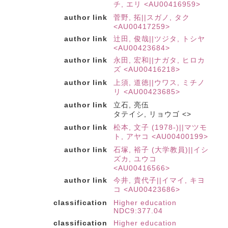
チ, エリ <AU00416959>
author link
菅野, 拓||スガノ, タク
<AU00417259>
author link
辻田, 俊哉||ツジタ, トシヤ
<AU00423684>
author link
永田, 宏和||ナガタ, ヒロカ
ズ <AU00416218>
author link
上須, 道徳||ウワス, ミチノ
リ <AU00423685>
author link
立石, 亮伍
タテイシ, リョウゴ <>
author link
松本, 文子 (1978-)||マツモ
ト, アヤコ <AU00400199>
author link
石塚, 裕子 (大学教員)||イシ
ズカ, ユウコ
<AU00416566>
author link
今井, 貴代子||イマイ, キヨ
コ <AU00423686>
classification
Higher education
NDC9:377.04
classification
Higher education