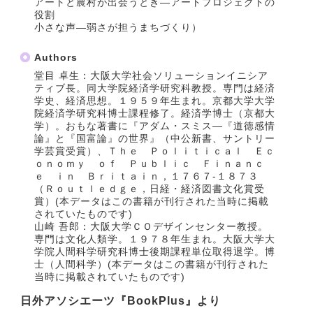
アートと農村が出会うとき―アートプロジェクトの
役割
小さな声―弱さが担うまちづくり）
Authors
堂目 卓生：大阪大学社会ソリューションイニシア
ティブ長。同大学院経済学研究科教授。専門は経済
学史、経済思想。１９５９年生まれ。京都大学大学
院経済学研究科博士課程修了。経済学博士（京都大
学）。おもな著書に『アダム・スミス―『道徳感情
論』と『国富論』の世界』（中公新書、サントリー
学芸賞受賞）、Ｔｈｅ Ｐｏｌｉｔｉｃａｌ Ｅｃ
ｏｎｏｍｙ ｏｆ Ｐｕｂｌｉｃ Ｆｉｎａｎｃ
ｅ ｉｎ Ｂｒｉｔａｉｎ，１７６７‐１８７３
（Ｒｏｕｔｌｅｄｇｅ，日経・経済図書文化賞受
賞）(本データはこの書籍が刊行された当時に掲載
されていたものです)
山崎 吾郎：大阪大学ＣＯデザインセンター教授。
専門は文化人類学。１９７８年生まれ。大阪大学大
学院人間科学研究科博士後期課程単位取得退学。博
士（人間科学）(本データはこの書籍が刊行された
当時に掲載されていたものです)
日外アソシエーツ『BookPlus』より