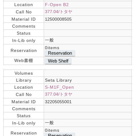
Location
F-Open B2
377.04/トタヤ
Call No
Material ID
12500008505
Comments
Status
一般
In-Lib only
0items
Reservation
Reservation
Web書棚
Web Shelf
Volumes
Library
Seta Library
Location
S-M1F_Open
377.04/トタヤ
Call No
Material ID
32205055001
Comments
Status
一般
In-Lib only
0items
Reservation
Reservation