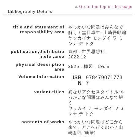
Go to the top of this page
Bibliography Details
title and statement of
やっかいな問題はみんなで
responsibility area
解く / 堂目卓生, 山崎吾郎編
ヤッカイナ モンダイ ワ ミ
ンナ デ トク
publication,distributio
京都 : 世界思想社 ,
n,etc.,area
2022.12
physical description
252p : 挿図 ; 19cm
area
Volume Information
ISB
978479071773
N
7
variant titles
異なりアクセスタイトル:や
っかいな問題はみんなで解
く
ヤッカイ ナ モンダイ ワ ミ
ンナ デ トク
contents of works
やっかいな問題はどこから
来て、どこへ行くのか / 山
崎吾郎 [執筆]