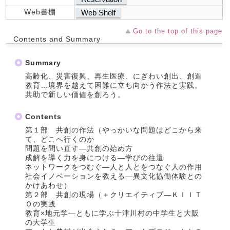
Web書棚
Web Shelf
Go to the top of this page
Contents and Summary
Summary
高齢化、災害復興、再生医療、にぎわい創出、創造
教育…境界を越えて困難に立ち向かう作法と実践。
共助で新しい価値を創ろう。
Contents
第１部 共創の作法（やっかいな問題はどこから来
て、どこへ行くのか
問題を問い直す―共創の始め方
成解を導く力を身につける―学びの往還
ネットワークをつむぐ―人と人とをつなぐ人の作用
社会イノベーションを教える―異文化協働体験との
かけあわせ）
第２部 共創の現場（＋クリエイティブ―ＫＩＩＴ
Ｏの実践
教育×地元学―ともに学ぶ十津川村の中学生と大阪
の大学生