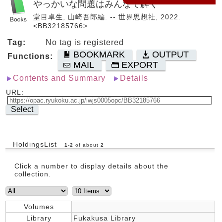
やっかいな問題はみんなで解く
堂目卓生, 山崎吾郎編. -- 世界思想社, 2022.
<BB32185766>
Tag:
No tag is registered
BOOKMARK
OUTPUT
Functions:
MAIL
EXPORT
Contents and Summary
Details
URL:
Select
HoldingsList
1
-
2
of about
2
Click a number to display details about the
collection.
Volumes
Library
Fukakusa Library