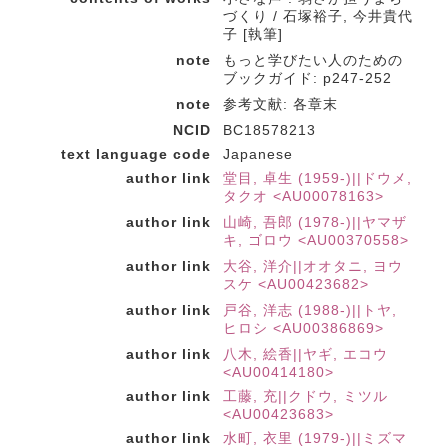
づくり / 石塚裕子, 今井貴代
子 [執筆]
note
もっと学びたい人のための
ブックガイド: p247-252
note
参考文献: 各章末
NCID
BC18578213
text language code
Japanese
author link
堂目, 卓生 (1959-)||ドウメ,
タクオ <AU00078163>
author link
山崎, 吾郎 (1978-)||ヤマザ
キ, ゴロウ <AU00370558>
author link
大谷, 洋介||オオタニ, ヨウ
スケ <AU00423682>
author link
戸谷, 洋志 (1988-)||トヤ,
ヒロシ <AU00386869>
author link
八木, 絵香||ヤギ, エコウ
<AU00414180>
author link
工藤, 充||クドウ, ミツル
<AU00423683>
author link
水町, 衣里 (1979-)||ミズマ