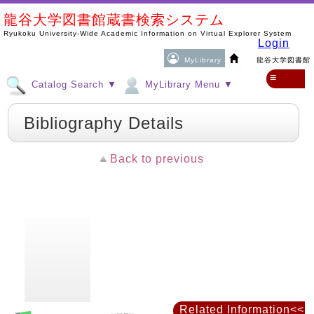
龍谷大学図書館蔵書検索システム
Ryukoku University-Wide Academic Information on Virtual Explorer System
Login
MyLibrary
龍谷大学図書館
≡
Catalog Search ▼
MyLibrary Menu ▼
Bibliography Details
Back to previous
Related Information<<