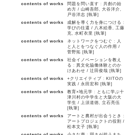
contents of works
問題を問い直す : 共創の始
め方 / 山崎吾郎, 大谷洋介,
戸谷洋志 [執筆]
contents of works
成解を導く力を身につける :
学びの往還 / 八木絵香, 工藤
充, 水町衣里 [執筆]
contents of works
ネットワークをつむぐ : 人
と人とをつなぐ人の作用 /
菅野拓 [執筆]
contents of works
社会イノベーションを教え
る : 異文化協働体験とのか
けあわせ / 辻田俊哉 [執筆]
contents of works
+クリエイティブ : KIITOの
実践 / 永田宏和 [執筆]
contents of works
教育×地元学 : ともに学ぶ十
津川村の中学生と大阪の大
学生 / 上須道徳, 立石亮伍
[執筆]
contents of works
アートと農村が出会うとき :
アートプロジェクトの役割 /
松本文子 [執筆]
contents of works
小さな声 : 弱さが担うまち