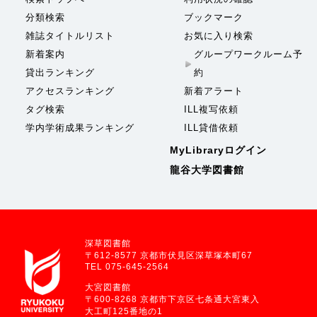
分類検索
ブックマーク
雑誌タイトルリスト
お気に入り検索
新着案内
グループワークルーム予
貸出ランキング
約
アクセスランキング
新着アラート
タグ検索
ILL複写依頼
学内学術成果ランキング
ILL貸借依頼
MyLibraryログイン
龍谷大学図書館
深草図書館
〒612-8577 京都市伏見区深草塚本町67
TEL 075-645-2564
大宮図書館
〒600-8268 京都市下京区七条通大宮東入
大工町125番地の1